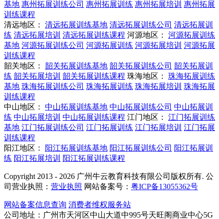
基地
惠州拓展训练公司
惠州拓展训练
惠州拓展培训
惠州拓展
训练课程
清远地区：
清远拓展训练基地
清远拓展训练公司
清远拓展训
练
清远拓展培训
清远拓展训练课程
河源地区：
河源拓展训练
基地
河源拓展训练公司
河源拓展训练
河源拓展培训
河源拓展
训练课程
韶关地区：
韶关拓展训练基地
韶关拓展训练公司
韶关拓展训
练
韶关拓展培训
韶关拓展训练课程
珠海地区：
珠海拓展训练
基地
珠海拓展训练公司
珠海拓展训练
珠海拓展培训
珠海拓展
训练课程
中山地区：
中山拓展训练基地
中山拓展训练公司
中山拓展训
练
中山拓展培训
中山拓展训练课程
江门地区：
江门拓展训练
基地
江门拓展训练公司
江门拓展训练
江门拓展培训
江门拓展
训练课程
阳江地区：
阳江拓展训练基地
阳江拓展训练公司
阳江拓展训
练
阳江拓展培训
阳江拓展训练课程
Copyright 2013 - 2026 广州牛云教育科技有限公司版权所有. 公
司营业执照：
营业执照
网站备案号：
粤ICP备13055362号
网站备案信息查询
消费者维权服务站
公司地址：广州市天河区中山大道中995号天旺阁商业中心5G