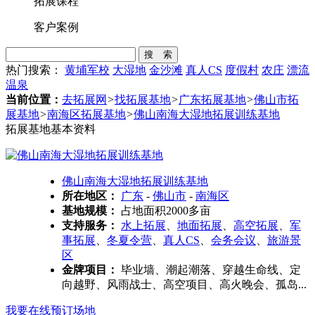
拓展课程
客户案例
搜 索
热门搜索：
黄埔军校
大湿地
金沙滩
真人CS
度假村
农庄
漂流
温泉
当前位置：
去拓展网
>
找拓展基地
>
广东拓展基地
>
佛山市拓
展基地
>
南海区拓展基地
>
佛山南海大湿地拓展训练基地
拓展基地基本资料
佛山南海大湿地拓展训练基地
所在地区：
广东
-
佛山市
-
南海区
基地规模：
占地面积2000多亩
支持服务：
水上拓展
、
地面拓展
、
高空拓展
、
军
事拓展
、
冬夏令营
、
真人CS
、
会务会议
、
旅游景
区
金牌项目：
毕业墙、潮起潮落、穿越生命线、定
向越野、风雨战士、高空项目、高火晚会、孤岛...
我要在线预订场地