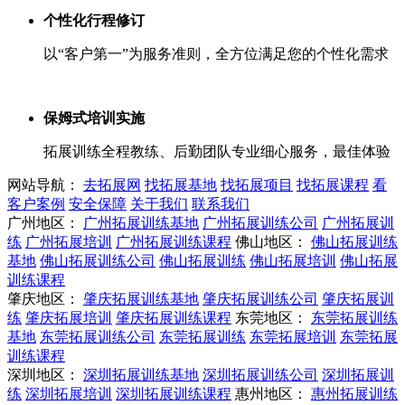
个性化行程修订
以“客户第一”为服务准则，全方位满足您的个性化需求
保姆式培训实施
拓展训练全程教练、后勤团队专业细心服务，最佳体验
网站导航：
去拓展网
找拓展基地
找拓展项目
找拓展课程
看
客户案例
安全保障
关于我们
联系我们
广州地区：
广州拓展训练基地
广州拓展训练公司
广州拓展训
练
广州拓展培训
广州拓展训练课程
佛山地区：
佛山拓展训练
基地
佛山拓展训练公司
佛山拓展训练
佛山拓展培训
佛山拓展
训练课程
肇庆地区：
肇庆拓展训练基地
肇庆拓展训练公司
肇庆拓展训
练
肇庆拓展培训
肇庆拓展训练课程
东莞地区：
东莞拓展训练
基地
东莞拓展训练公司
东莞拓展训练
东莞拓展培训
东莞拓展
训练课程
深圳地区：
深圳拓展训练基地
深圳拓展训练公司
深圳拓展训
练
深圳拓展培训
深圳拓展训练课程
惠州地区：
惠州拓展训练