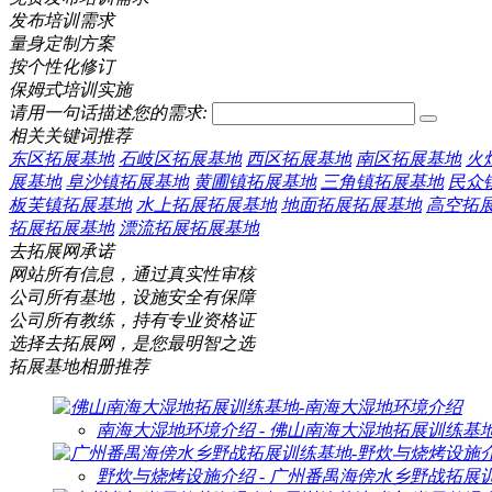
发布培训需求
量身定制方案
按个性化修订
保姆式培训实施
请用一句话描述您的需求:
相关关键词推荐
东区拓展基地
石岐区拓展基地
西区拓展基地
南区拓展基地
火
展基地
阜沙镇拓展基地
黄圃镇拓展基地
三角镇拓展基地
民众
板芙镇拓展基地
水上拓展拓展基地
地面拓展拓展基地
高空拓
拓展拓展基地
漂流拓展拓展基地
去拓展网承诺
网站所有信息，通过真实性审核
公司所有基地，设施安全有保障
公司所有教练，持有专业资格证
选择去拓展网，是您最明智之选
拓展基地相册推荐
南海大湿地环境介绍 - 佛山南海大湿地拓展训练基
野炊与烧烤设施介绍 - 广州番禺海傍水乡野战拓展