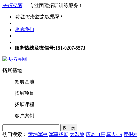
去拓展网
— 专注团建拓展训练服务！
欢迎您光临去拓展网！
丨
收藏我们
丨
服务热线及微信号:151-0207-5573
拓展基地
拓展基地
拓展项目
拓展课程
客户案例
搜 索
热门搜索：
黄埔军校
军事拓展
大湿地
历奇山庄
真人CS
度假