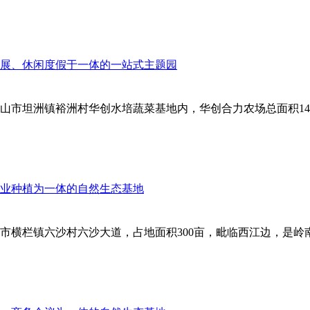
市坦洲镇裕洲村华创水培蔬菜基地内，华创合力农场总面积140
横栏镇六沙村六沙大道，占地面积300亩，毗临西江边，是岭南