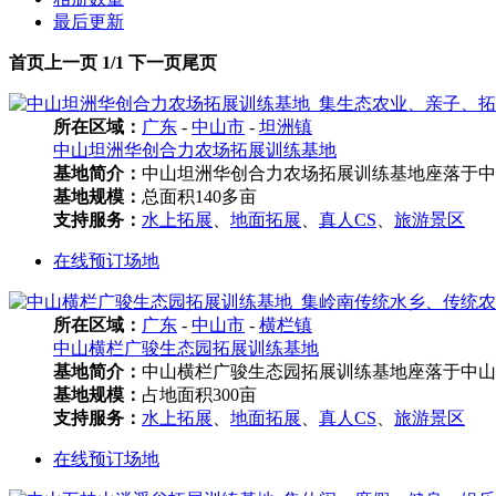
最后更新
首页
上一页
1/1
下一页
尾页
所在区域：
广东
-
中山市
-
坦洲镇
中山坦洲华创合力农场拓展训练基地
基地简介：
中山坦洲华创合力农场拓展训练基地座落于中山
基地规模：
总面积140多亩
支持服务：
水上拓展
、
地面拓展
、
真人CS
、
旅游景区
在线预订场地
所在区域：
广东
-
中山市
-
横栏镇
中山横栏广骏生态园拓展训练基地
基地简介：
中山横栏广骏生态园拓展训练基地座落于中山市
基地规模：
占地面积300亩
支持服务：
水上拓展
、
地面拓展
、
真人CS
、
旅游景区
在线预订场地