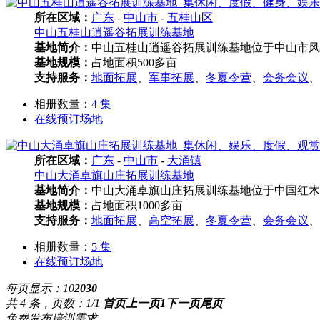
所在区域：
广东
-
中山市
-
五桂山区
中山五桂山逍遥谷拓展训练基地
基地简介：
中山五桂山逍遥谷拓展训练基地位于中山市风
基地规模：
占地面积500多亩
支持服务：
地面拓展
、
军事拓展
、
冬夏令营
、
会务会议
、
相册数量：
4 集
在线预订场地
所在区域：
广东
-
中山市
-
大涌镇
中山大涌卓旗山庄拓展训练基地
基地简介：
中山大涌卓旗山庄拓展训练基地位于中国红木
基地规模：
占地面积1000多亩
支持服务：
地面拓展
、
高空拓展
、
冬夏令营
、
会务会议
、
相册数量：
5 集
在线预订场地
每页显示：
10
20
30
共 4 条，页数：1/1
首页
上一页
1
下一页
尾页
免费发布培训需求