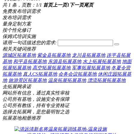
共 1 条，页数：1/1
首页
上一页
1
下一页
尾页
免费发布培训需求
发布培训需求
量身定制方案
按个性化修订
保姆式培训实施
请用一句话描述您的需求:
相关关键词推荐
源城区拓展基地
紫金县拓展基地
龙川县拓展基地
连平县拓展
基地
和平县拓展基地
东源县拓展基地
水上拓展拓展基地
地面
拓展拓展基地
高空拓展拓展基地
军事拓展拓展基地
冬夏令营
拓展基地
真人CS拓展基地
会务会议拓展基地
休闲庄园拓展基
地
旅游景区拓展基地
温泉拓展拓展基地
漂流拓展拓展基地
去拓展网承诺
网站所有信息，通过真实性审核
公司所有基地，设施安全有保障
公司所有教练，持有专业资格证
选择去拓展网，是您最明智之选
拓展基地相册推荐