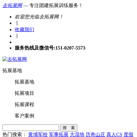
去拓展网
— 专注团建拓展训练服务！
欢迎您光临去拓展网！
丨
收藏我们
丨
服务热线及微信号:151-0207-5573
拓展基地
拓展基地
拓展项目
拓展课程
客户案例
搜 索
热门搜索：
黄埔军校
军事拓展
大湿地
历奇山庄
真人CS
度假