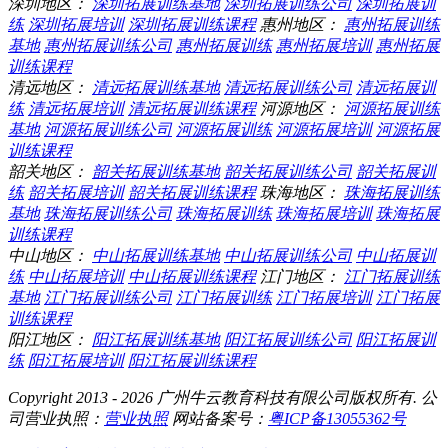
深圳地区：
深圳拓展训练基地
深圳拓展训练公司
深圳拓展训
练
深圳拓展培训
深圳拓展训练课程
惠州地区：
惠州拓展训练
基地
惠州拓展训练公司
惠州拓展训练
惠州拓展培训
惠州拓展
训练课程
清远地区：
清远拓展训练基地
清远拓展训练公司
清远拓展训
练
清远拓展培训
清远拓展训练课程
河源地区：
河源拓展训练
基地
河源拓展训练公司
河源拓展训练
河源拓展培训
河源拓展
训练课程
韶关地区：
韶关拓展训练基地
韶关拓展训练公司
韶关拓展训
练
韶关拓展培训
韶关拓展训练课程
珠海地区：
珠海拓展训练
基地
珠海拓展训练公司
珠海拓展训练
珠海拓展培训
珠海拓展
训练课程
中山地区：
中山拓展训练基地
中山拓展训练公司
中山拓展训
练
中山拓展培训
中山拓展训练课程
江门地区：
江门拓展训练
基地
江门拓展训练公司
江门拓展训练
江门拓展培训
江门拓展
训练课程
阳江地区：
阳江拓展训练基地
阳江拓展训练公司
阳江拓展训
练
阳江拓展培训
阳江拓展训练课程
Copyright 2013 - 2026 广州牛云教育科技有限公司版权所有. 公
司营业执照：
营业执照
网站备案号：
粤ICP备13055362号