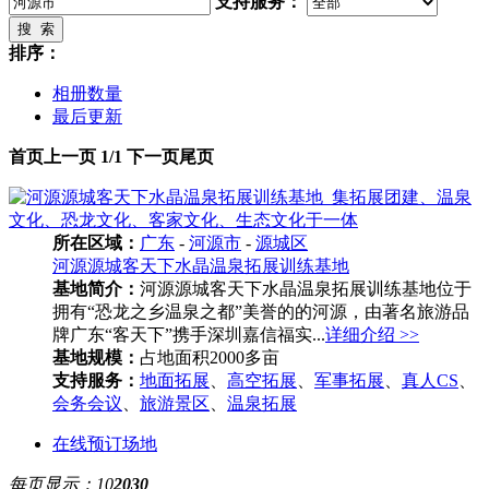
支持服务：
搜 索
排序：
相册数量
最后更新
首页
上一页
1/1
下一页
尾页
所在区域：
广东
-
河源市
-
源城区
河源源城客天下水晶温泉拓展训练基地
基地简介：
河源源城客天下水晶温泉拓展训练基地位于
拥有“恐龙之乡温泉之都”美誉的的河源，由著名旅游品
牌广东“客天下”携手深圳嘉信福实...
详细介绍 >>
基地规模：
占地面积2000多亩
支持服务：
地面拓展
、
高空拓展
、
军事拓展
、
真人CS
、
会务会议
、
旅游景区
、
温泉拓展
在线预订场地
每页显示：
10
20
30