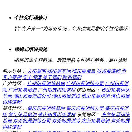
个性化行程修订
以“客户第一”为服务准则，全方位满足您的个性化需求
保姆式培训实施
拓展训练全程教练、后勤团队专业细心服务，最佳体验
网站导航：
去拓展网
找拓展基地
找拓展项目
找拓展课程
看
客户案例
安全保障
关于我们
联系我们
广州地区：
广州拓展训练基地
广州拓展训练公司
广州拓展训
练
广州拓展培训
广州拓展训练课程
佛山地区：
佛山拓展训练
基地
佛山拓展训练公司
佛山拓展训练
佛山拓展培训
佛山拓展
训练课程
肇庆地区：
肇庆拓展训练基地
肇庆拓展训练公司
肇庆拓展训
练
肇庆拓展培训
肇庆拓展训练课程
东莞地区：
东莞拓展训练
基地
东莞拓展训练公司
东莞拓展训练
东莞拓展培训
东莞拓展
训练课程