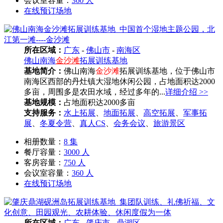
会议室容量：
360 人
在线预订场地
所在区域：
广东
-
佛山市
-
南海区
佛山南海
金沙滩
拓展训练基地
基地简介：
佛山南海
金沙滩
拓展训练基地，位于佛山市
南海区西部的丹灶镇大湿地休闲公园，占地面积达2000
多亩，周围多是农田水域，经过多年的...
详细介绍 >>
基地规模：
占地面积达2000多亩
支持服务：
水上拓展
、
地面拓展
、
高空拓展
、
军事拓
展
、
冬夏令营
、
真人CS
、
会务会议
、
旅游景区
相册数量：
8 集
餐厅容量：
3000 人
客房容量：
750 人
会议室容量：
360 人
在线预订场地
所在区域：
广东
-
肇庆市
-
鼎湖区