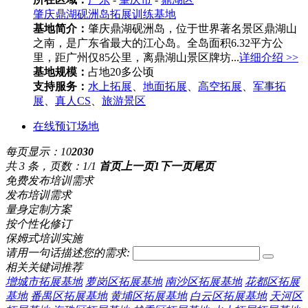
肇庆鼎湖砚洲岛拓展训练基地
基地简介：
肇庆鼎湖砚洲岛，位于世界著名景区鼎湖山
之南，是广东省最大的江心岛。全岛面积6.32平方公
里，距广州仅85公里，离鼎湖山景区牌坊...
详细介绍 >>
基地规模：
占地20多公顷
支持服务：
水上拓展
、
地面拓展
、
高空拓展
、
军事拓
展
、
真人CS
、
旅游景区
在线预订场地
每页显示：
10
20
30
共 3 条，页数：1/1
首页
上一页
1
下一页
尾页
免费发布培训需求
发布培训需求
量身定制方案
按个性化修订
保姆式培训实施
请用一句话描述您的需求:
相关关键词推荐
增城市拓展基地
萝岗区拓展基地
南沙区拓展基地
花都区拓展
基地
番禺区拓展基地
黄埔区拓展基地
白云区拓展基地
天河区