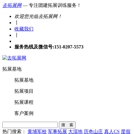
去拓展网
— 专注团建拓展训练服务！
欢迎您光临去拓展网！
丨
收藏我们
丨
服务热线及微信号:151-0207-5573
拓展基地
拓展基地
拓展项目
拓展课程
客户案例
搜 索
热门搜索：
黄埔军校
军事拓展
大湿地
历奇山庄
真人CS
度假