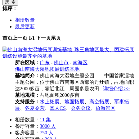
搜 索
排序：
相册数量
最后更新
首页
上一页
1/1
下一页
尾页
所在区域：
广东
-
佛山市
-
南海区
佛山南海大湿地拓展训练基地
基地简介：
佛山南海大湿地主题公园——中国首家湿地
主题公园，位于佛山市南海区西部的丹灶镇，占地面积
达2000多亩，靠近北江，周围多是农田...
详细介绍 >>
基地规模：
占地面积2000多亩
支持服务：
水上拓展
、
地面拓展
、
高空拓展
、
军事拓
展
、
冬夏令营
、
真人CS
、
会务会议
、
旅游景区
相册数量：
11 集
餐厅容量：
3000 人
客房容量：
750 人