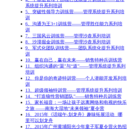
系统提升系列培训
5、
突破性领导力训练营——管理系统提升系列培
训
6、
沟通为王3+1训练营——管理胜任能力系列培
训
7、
三国风云训练营——管理沙盘系列培训
8、
沙漠掘金训练营——管理沙盘系列培训
9、
军式化团队训练营——团队系统化提升系列培
训
10、
赢在自己，赢在未来——销售特种兵训练营
11、
组织沟通的“渠”与“道”——管理系统提升系列
培训
12、
你是你的奇迹特训营——个人潜能开发系列培
训
13、
超级领袖特训营——管理系统提升系列培训
14、
“打造狼性营销团队”——销售特种兵训练营
15、
家长福音：一场让孩子远离网络和电视的快乐
之旅 ——南海大湿地“未来领袖”夏令营
16、
2015年《话端午-划龙舟》趣味拓展活动_ 哪
里可以划龙舟
17、
2015年广州黄埔阳光少年童子军夏令营火热招