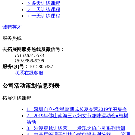
﹥
多天训练课程
﹥
二天训练课程
﹥
一天训练课程
诚聘英才
服务热线
去拓展网服务热线及微信号：
151-0207-5573
159-9998-6198
服务QQ号：
1015805387
联系在线客服
公司活动策划信息列表
拓展训练课程
1、
深圳自立▪华星暑期成长夏令营2019年召集令
2、
2019年佛山南海三八妇女节趣味运动会●植树
活动
3、
沙漠穿越训练营——发现之旅心灵系列培训
4、
中基层管理干部核心技能提升训练营——管理