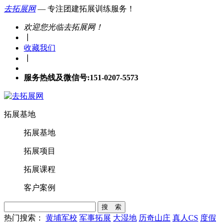
去拓展网
— 专注团建拓展训练服务！
欢迎您光临去拓展网！
丨
收藏我们
丨
服务热线及微信号:151-0207-5573
拓展基地
拓展基地
拓展项目
拓展课程
客户案例
搜 索
热门搜索：
黄埔军校
军事拓展
大湿地
历奇山庄
真人CS
度假