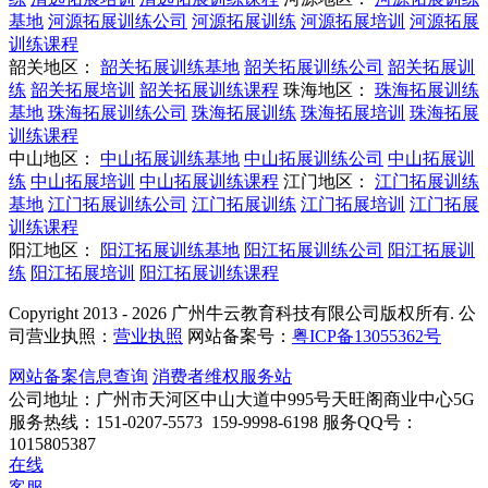
基地
河源拓展训练公司
河源拓展训练
河源拓展培训
河源拓展
训练课程
韶关地区：
韶关拓展训练基地
韶关拓展训练公司
韶关拓展训
练
韶关拓展培训
韶关拓展训练课程
珠海地区：
珠海拓展训练
基地
珠海拓展训练公司
珠海拓展训练
珠海拓展培训
珠海拓展
训练课程
中山地区：
中山拓展训练基地
中山拓展训练公司
中山拓展训
练
中山拓展培训
中山拓展训练课程
江门地区：
江门拓展训练
基地
江门拓展训练公司
江门拓展训练
江门拓展培训
江门拓展
训练课程
阳江地区：
阳江拓展训练基地
阳江拓展训练公司
阳江拓展训
练
阳江拓展培训
阳江拓展训练课程
Copyright 2013 - 2026 广州牛云教育科技有限公司版权所有. 公
司营业执照：
营业执照
网站备案号：
粤ICP备13055362号
网站备案信息查询
消费者维权服务站
公司地址：广州市天河区中山大道中995号天旺阁商业中心5G
服务热线：151-0207-5573 159-9998-6198
服务QQ号：
1015805387
在线
客服