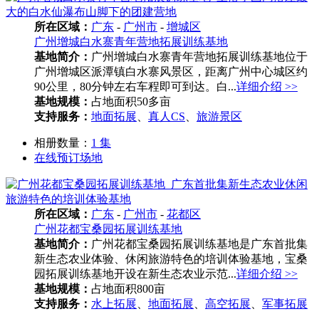
所在区域：
广东
-
广州市
-
增城区
广州增城白水寨青年营地拓展训练基地
基地简介：
广州增城白水寨青年营地拓展训练基地位于
广州增城区派潭镇白水寨风景区，距离广州中心城区约
90公里，80分钟左右车程即可到达。白...
详细介绍 >>
基地规模：
占地面积50多亩
支持服务：
地面拓展
、
真人CS
、
旅游景区
相册数量：
1 集
在线预订场地
所在区域：
广东
-
广州市
-
花都区
广州花都宝桑园拓展训练基地
基地简介：
广州花都宝桑园拓展训练基地是广东首批集
新生态农业体验、休闲旅游特色的培训体验基地，宝桑
园拓展训练基地开设在新生态农业示范...
详细介绍 >>
基地规模：
占地面积800亩
支持服务：
水上拓展
、
地面拓展
、
高空拓展
、
军事拓展