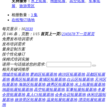
支持服务：
水上拓展
、
地面拓展
、
高空拓展
、
军事拓
展
、
旅游景区
相册数量：
3 集
在线预订场地
每页显示：
10
20
30
共 146 条，页数：1/15
首页
上一页
1
2
3
4
5
6
7
8
下一页
尾页
免费发布培训需求
发布培训需求
量身定制方案
按个性化修订
保姆式培训实施
请用一句话描述您的需求:
相关关键词推荐
增城市拓展基地
萝岗区拓展基地
南沙区拓展基地
花都区拓展
基地
番禺区拓展基地
黄埔区拓展基地
白云区拓展基地
天河区
拓展基地
海珠区拓展基地
越秀区拓展基地
水上拓展拓展基地
地面拓展拓展基地
高空拓展拓展基地
军事拓展拓展基地
冬夏
令营拓展基地
真人CS拓展基地
会务会议拓展基地
休闲庄园拓
展基地
旅游景区拓展基地
温泉拓展拓展基地
漂流拓展拓展基
地