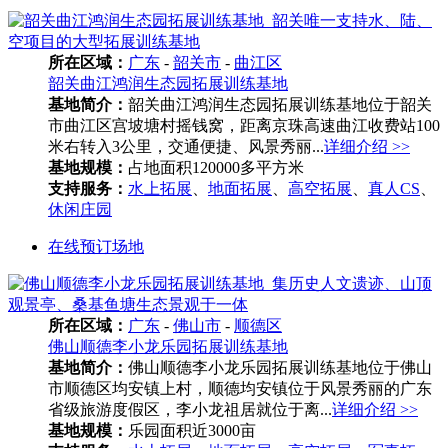
所在区域：
广东
-
韶关市
-
曲江区
韶关曲江鸿润生态园拓展训练基地
基地简介：
韶关曲江鸿润生态园拓展训练基地位于韶关
市曲江区宫坡塘村摇钱窝，距离京珠高速曲江收费站100
米右转入3公里，交通便捷、风景秀丽...
详细介绍 >>
基地规模：
占地面积120000多平方米
支持服务：
水上拓展
、
地面拓展
、
高空拓展
、
真人CS
、
休闲庄园
在线预订场地
所在区域：
广东
-
佛山市
-
顺德区
佛山顺德李小龙乐园拓展训练基地
基地简介：
佛山顺德李小龙乐园拓展训练基地位于佛山
市顺德区均安镇上村，顺德均安镇位于风景秀丽的广东
省级旅游度假区，李小龙祖居就位于离...
详细介绍 >>
基地规模：
乐园面积近3000亩