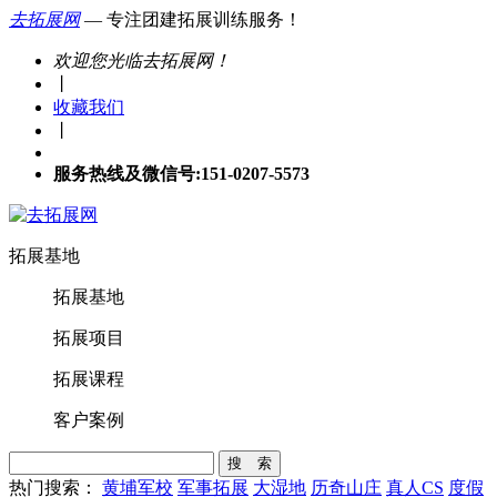
去拓展网
— 专注团建拓展训练服务！
欢迎您光临去拓展网！
丨
收藏我们
丨
服务热线及微信号:151-0207-5573
拓展基地
拓展基地
拓展项目
拓展课程
客户案例
搜 索
热门搜索：
黄埔军校
军事拓展
大湿地
历奇山庄
真人CS
度假