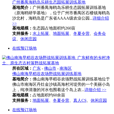
广州番禺海鸥岛乐耕生态园拓展训练基地
基地简介：
广州番禺海鸥岛乐耕生态园拓展训练基地
（原海鸥研学基地），位于广州市番禺区石楼镇海鸥岛
沙北村，海鸥岛是广东省AAAA级农业公园...
详细介绍
>>
基地规模：
生态园占地面积约260亩
支持服务：
水上拓展
、
地面拓展
、
冬夏令营
、
会务会
议
、
休闲庄园
在线预订场地
所在区域：
广东
-
佛山市
-
南海区
佛山南海早稻谷农场野战拓展训练基地
基地简介：
佛山南海早稻谷农场野战拓展训练基地位于
佛山市南海区丹灶金沙镇高海村河堤旁的一个美丽小岛
上，纯净清澈的河水包围着这个岛上农...
详细介绍 >>
基地规模：
占地面积约60余亩
支持服务：
地面拓展
、
冬夏令营
、
真人CS
、
休闲庄园
在线预订场地