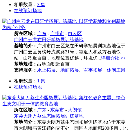
相册数量：
3 集
在线预订场地
所在区域：
广东
-
广州市
-
白云区
广州白云龙在田研学拓展训练基地
基地简介：
广州市白云区龙在田研学拓展训练基地位于
广州白云区黄榜岭流溪路21号，靠近人和及方石地铁
站，面积近百亩，地理位置优越，环境优...
详细介绍 >>
基地规模：
占地面积近百亩
支持服务：
水上拓展
、
地面拓展
、
军事拓展
、
休闲庄园
相册数量：
1 集
在线预订场地
所在区域：
广东
-
东莞市
-
大朗镇
东莞大朗万荔生态园拓展训练基地
基地简介：
东莞大朗万荔生态园拓展训练基地位于东莞
市大朗镇与黄江镇的交汇处，园区占地面积200多亩，地