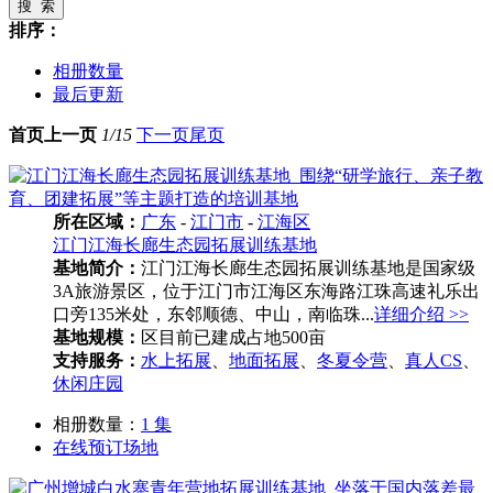
搜 索
排序：
相册数量
最后更新
首页
上一页
1/15
下一页
尾页
所在区域：
广东
-
江门市
-
江海区
江门江海长廊生态园拓展训练基地
基地简介：
江门江海长廊生态园拓展训练基地是国家级
3A旅游景区，位于江门市江海区东海路江珠高速礼乐出
口旁135米处，东邻顺德、中山，南临珠...
详细介绍 >>
基地规模：
区目前已建成占地500亩
支持服务：
水上拓展
、
地面拓展
、
冬夏令营
、
真人CS
、
休闲庄园
相册数量：
1 集
在线预订场地