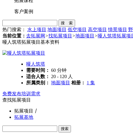
拓展课程
客户案例
搜 索
热门搜索：
水上项目
地面项目
低空项目
高空项目
情景项目
野
当前位置：
去拓展网
>
找拓展项目
>
地面项目
>
哑人筑塔拓展项
哑人筑塔拓展项目基本资料
哑人筑塔
需要时间：
60 分钟
适合人数：
20 - 120 人
所属类别：
地面项目
相册：
1 集
免费发布培训需求
查找拓展项目
拓展项目
丨
拓展基地
搜索