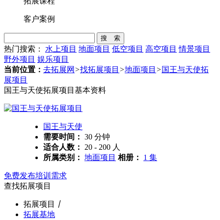
拓展课程
客户案例
搜 索
热门搜索：
水上项目
地面项目
低空项目
高空项目
情景项目
野外项目
娱乐项目
当前位置：
去拓展网
>
找拓展项目
>
地面项目
>
国王与天使拓
展项目
国王与天使拓展项目基本资料
国王与天使
需要时间：
30 分钟
适合人数：
20 - 200 人
所属类别：
地面项目
相册：
1 集
免费发布培训需求
查找拓展项目
拓展项目
丨
拓展基地