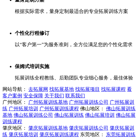
根据实际需求，量身定制最适合的专业拓展训练方案
个性化行程修订
以“客户第一”为服务准则，全方位满足您的个性化需求
保姆式培训实施
拓展训练全程教练、后勤团队专业细心服务，最佳体验
网站导航：
去拓展网
找拓展基地
找拓展项目
找拓展课程
看
客户案例
安全保障
关于我们
联系我们
广州地区：
广州拓展训练基地
广州拓展训练公司
广州拓展训
练
广州拓展培训
广州拓展训练课程
佛山地区：
佛山拓展训练
基地
佛山拓展训练公司
佛山拓展训练
佛山拓展培训
佛山拓展
训练课程
肇庆地区：
肇庆拓展训练基地
肇庆拓展训练公司
肇庆拓展训
练
肇庆拓展培训
肇庆拓展训练课程
东莞地区：
东莞拓展训练