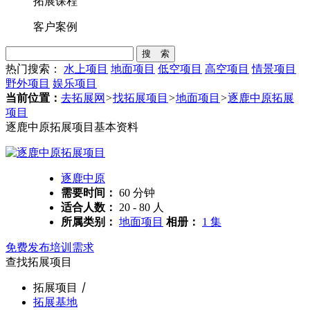
拓展课程
客户案例
搜 索
热门搜索：
水上项目
地面项目
低空项目
高空项目
情景项目
野外项目
娱乐项目
当前位置：
去拓展网
>
找拓展项目
>
地面项目
>
逐鹿中原拓展
项目
逐鹿中原拓展项目基本资料
逐鹿中原
需要时间：
60 分钟
适合人数：
20 - 80 人
所属类别：
地面项目
相册：
1 集
免费发布培训需求
查找拓展项目
拓展项目
丨
拓展基地