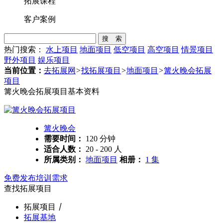
拓展课程
客户案例
搜 索
热门搜索：
水上项目
地面项目
低空项目
高空项目
情景项目
野外项目
娱乐项目
当前位置：
去拓展网
>
找拓展项目
>
地面项目
>
篝火晚会拓展
项目
篝火晚会拓展项目基本资料
篝火晚会
需要时间：
120 分钟
适合人数：
20 - 200 人
所属类别：
地面项目
相册：
1 集
免费发布培训需求
查找拓展项目
拓展项目
丨
拓展基地