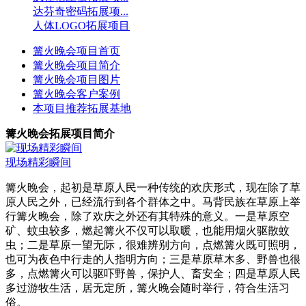
达芬奇密码拓展项...
人体LOGO拓展项目
篝火晚会项目首页
篝火晚会项目简介
篝火晚会项目图片
篝火晚会客户案例
本项目推荐拓展基地
篝火晚会拓展项目简介
现场精彩瞬间
篝火晚会，起初是草原人民一种传统的欢庆形式，现在除了草
原人民之外，已经流行到各个群体之中。马背民族在草原上举
行篝火晚会，除了欢庆之外还有其特殊的意义。一是草原空
矿、蚊虫较多，燃起篝火不仅可以取暖，也能用烟火驱散蚊
虫；二是草原一望无际，很难辨别方向，点燃篝火既可照明，
也可为夜色中行走的人指明方向；三是草原草木多、野兽也很
多，点燃篝火可以驱吓野兽，保护人、畜安全；四是草原人民
多过游牧生活，居无定所，篝火晚会随时举行，符合生活习
俗。