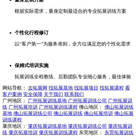
根据实际需求，量身定制最适合的专业拓展训练方案
个性化行程修订
以“客户第一”为服务准则，全方位满足您的个性化需求
保姆式培训实施
拓展训练全程教练、后勤团队专业细心服务，最佳体验
网站导航：
去拓展网
找拓展基地
找拓展项目
找拓展课程
看
客户案例
安全保障
关于我们
联系我们
广州地区：
广州拓展训练基地
广州拓展训练公司
广州拓展训
练
广州拓展培训
广州拓展训练课程
佛山地区：
佛山拓展训练
基地
佛山拓展训练公司
佛山拓展训练
佛山拓展培训
佛山拓展
训练课程
肇庆地区：
肇庆拓展训练基地
肇庆拓展训练公司
肇庆拓展训
练
肇庆拓展培训
肇庆拓展训练课程
东莞地区：
东莞拓展训练