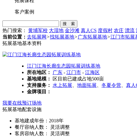
拓展课程
客户案例
搜 索
热门搜索：
黄埔军校
大湿地
金沙滩
真人CS
度假村
农庄
漂流
当前位置：
去拓展网
>
找拓展基地
>
广东拓展基地
>
江门市拓展
拓展基地基本资料
江门江海长廊生态园拓展训练基地
所在地区：
广东
-
江门市
-
江海区
基地规模：
区目前已建成占地500亩
支持服务：
水上拓展
、
地面拓展
、
冬夏令营
、
真人
金牌项目：
我要在线预订场地
拓展基地配套设施
基地建成年份：2018年
餐厅容纳人数： 灵活调整
客房容纳人数： 灵活调整