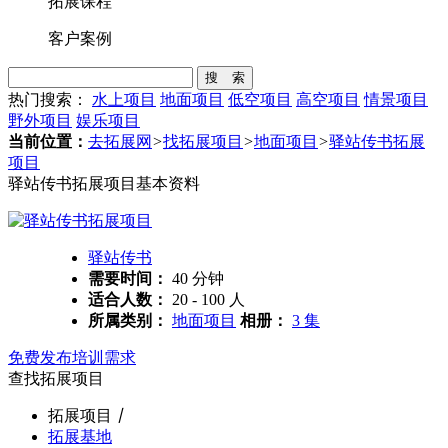
拓展课程
客户案例
搜 索
热门搜索：
水上项目
地面项目
低空项目
高空项目
情景项目
野外项目
娱乐项目
当前位置：
去拓展网
>
找拓展项目
>
地面项目
>
驿站传书拓展
项目
驿站传书拓展项目基本资料
驿站传书
需要时间：
40 分钟
适合人数：
20 - 100 人
所属类别：
地面项目
相册：
3 集
免费发布培训需求
查找拓展项目
拓展项目
丨
拓展基地