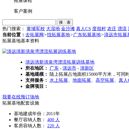
拓展课程
客户案例
搜 索
热门搜索：
黄埔军校
大湿地
金沙滩
真人CS
度假村
农庄
漂流
当前位置：
去拓展网
>
找拓展基地
>
广东拓展基地
>
清远市拓展
拓展基地基本资料
清远清新清泉湾漂流拓展训练基地
所在地区：
广东
-
清远市
-
清新区
基地规模：
陆上拓展占地面积15000平方米，可同时
支持服务：
水上拓展
、
地面拓展
、
高空拓展
、
真人
金牌项目：
我要在线预订场地
拓展基地配套设施
基地建成年份：2011年
餐厅容纳人数：
400 人
客房容纳人数：
220 人