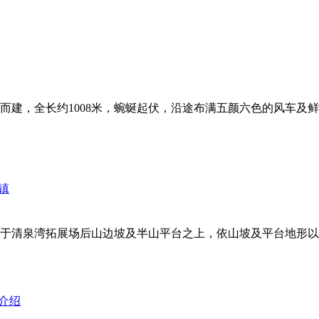
建，全长约1008米，蜿蜒起伏，沿途布满五颜六色的风车及鲜
清泉湾拓展场后山边坡及半山平台之上，依山坡及平台地形以各种颜