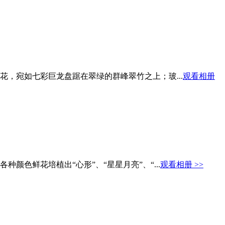
花，宛如七彩巨龙盘踞在翠绿的群峰翠竹之上；玻...
观看相册
色鲜花培植出“心形”、“星星月亮”、“...
观看相册 >>