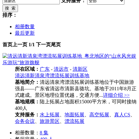
支持服务：
搜 索
排序：
相册数量
最后更新
首页
上一页
1/1
下一页
尾页
所在区域：
广东
-
清远市
-
清新区
清远清新清泉湾漂流拓展训练基地
基地简介：
清远清泉湾漂流拓展训练基地位于中国旅游
强县——广东省清远市清新县骆坑。基地于2011年8月正
式建成。景区地理位置优越，交通方便...
详细介绍 >>
基地规模：
陆上拓展占地面积15000平方米，可同时接纳
400人
支持服务：
水上拓展
、
地面拓展
、
高空拓展
、
真人CS
、
会务会议
、
旅游景区
、
漂流拓展
相册数量：
8 集