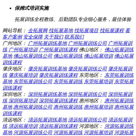
保姆式培训实施
拓展训练全程教练、后勤团队专业细心服务，最佳体验
网站导航：
去拓展网
找拓展基地
找拓展项目
找拓展课程
看
客户案例
安全保障
关于我们
联系我们
广州地区：
广州拓展训练基地
广州拓展训练公司
广州拓展训
练
广州拓展培训
广州拓展训练课程
佛山地区：
佛山拓展训练
基地
佛山拓展训练公司
佛山拓展训练
佛山拓展培训
佛山拓展
训练课程
肇庆地区：
肇庆拓展训练基地
肇庆拓展训练公司
肇庆拓展训
练
肇庆拓展培训
肇庆拓展训练课程
东莞地区：
东莞拓展训练
基地
东莞拓展训练公司
东莞拓展训练
东莞拓展培训
东莞拓展
训练课程
深圳地区：
深圳拓展训练基地
深圳拓展训练公司
深圳拓展训
练
深圳拓展培训
深圳拓展训练课程
惠州地区：
惠州拓展训练
基地
惠州拓展训练公司
惠州拓展训练
惠州拓展培训
惠州拓展
训练课程
清远地区：
清远拓展训练基地
清远拓展训练公司
清远拓展训
练
清远拓展培训
清远拓展训练课程
河源地区：
河源拓展训练
基地
河源拓展训练公司
河源拓展训练
河源拓展培训
河源拓展