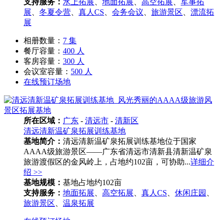
支持服务：
水上拓展
、
地面拓展
、
高空拓展
、
军事拓
展
、
冬夏令营
、
真人CS
、
会务会议
、
旅游景区
、
漂流拓
展
相册数量：
7 集
餐厅容量：
400 人
客房容量：
300 人
会议室容量：
500 人
在线预订场地
所在区域：
广东
-
清远市
-
清新区
清远清新温矿泉拓展训练基地
基地简介：
清远清新温矿泉拓展训练基地位于国家
AAAA级旅游景区——广东省清远市清新县清新温矿泉
旅游渡假区的金风岭上，占地约102亩，可协助...
详细介
绍 >>
基地规模：
基地占地约102亩
支持服务：
地面拓展
、
高空拓展
、
真人CS
、
休闲庄园
、
旅游景区
、
温泉拓展