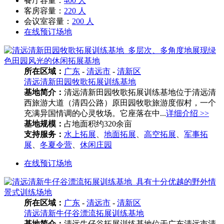
餐厅容量：
400 人
客房容量：
220 人
会议室容量：
200 人
在线预订场地
所在区域：
广东
-
清远市
-
清新区
清远清新田园牧歌拓展训练基地
基地简介：
清远清新田园牧歌拓展训练基地位于清远清
西旅游大道（清四公路）原田园牧歌旅游度假村，一个
充满异国情调的心灵牧场。它座落在中...
详细介绍 >>
基地规模：
占地面积约320余亩
支持服务：
水上拓展
、
地面拓展
、
高空拓展
、
军事拓
展
、
冬夏令营
、
休闲庄园
在线预订场地
所在区域：
广东
-
清远市
-
清新区
清远清新牛仔谷漂流拓展训练基地
基地简介：
清远牛仔谷拓展训练基地位于广东清远市清