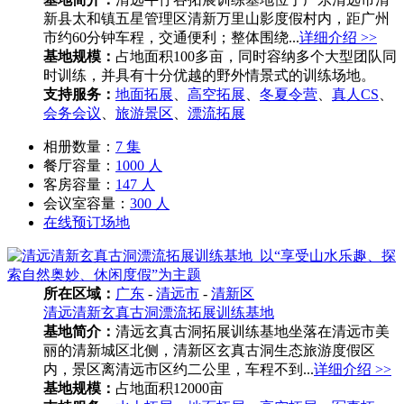
新县太和镇五星管理区清新万里山影度假村内，距广州
市约60分钟车程，交通便利；整体围绕...
详细介绍 >>
基地规模：
占地面积100多亩，同时容纳多个大型团队同
时训练，并具有十分优越的野外情景式的训练场地。
支持服务：
地面拓展
、
高空拓展
、
冬夏令营
、
真人CS
、
会务会议
、
旅游景区
、
漂流拓展
相册数量：
7 集
餐厅容量：
1000 人
客房容量：
147 人
会议室容量：
300 人
在线预订场地
所在区域：
广东
-
清远市
-
清新区
清远清新玄真古洞漂流拓展训练基地
基地简介：
清远玄真古洞拓展训练基地坐落在清远市美
丽的清新城区北侧，清新区玄真古洞生态旅游度假区
内，景区离清远市区约二公里，车程不到...
详细介绍 >>
基地规模：
占地面积12000亩