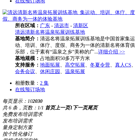
在线预订场地
所在区域：
广东
-
清远市
-
清新区
清远清新名将温泉拓展训练基地
基地简介：
清远名将温泉拓展训练基地是中国首家集运
动、培训、体疗、度假、商务为一体的清新名将体育俱
乐部，位于素有“温泉之乡”美称的广...
详细介绍 >>
基地规模：
占地面积50多万平方米
支持服务：
地面拓展
、
高空拓展
、
冬夏令营
、
真人CS
、
会务会议
、
休闲庄园
、
温泉拓展
相册数量：
2 集
在线预订场地
每页显示：
10
20
30
共 6 条，页数：1/1
首页
上一页
1
下一页
尾页
免费发布培训需求
发布培训需求
量身定制方案
按个性化修订