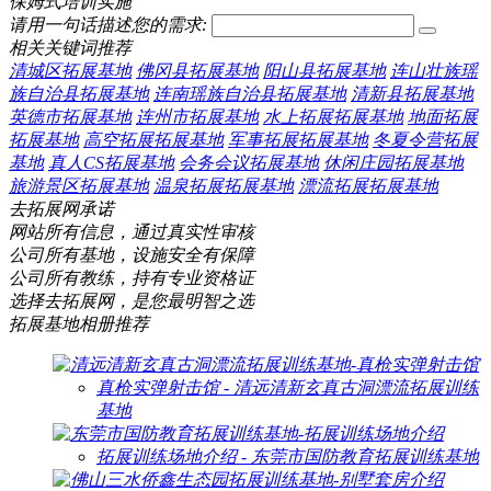
保姆式培训实施
请用一句话描述您的需求:
相关关键词推荐
清城区拓展基地
佛冈县拓展基地
阳山县拓展基地
连山壮族瑶
族自治县拓展基地
连南瑶族自治县拓展基地
清新县拓展基地
英德市拓展基地
连州市拓展基地
水上拓展拓展基地
地面拓展
拓展基地
高空拓展拓展基地
军事拓展拓展基地
冬夏令营拓展
基地
真人CS拓展基地
会务会议拓展基地
休闲庄园拓展基地
旅游景区拓展基地
温泉拓展拓展基地
漂流拓展拓展基地
去拓展网承诺
网站所有信息，通过真实性审核
公司所有基地，设施安全有保障
公司所有教练，持有专业资格证
选择去拓展网，是您最明智之选
拓展基地相册推荐
真枪实弹射击馆 - 清远清新玄真古洞漂流拓展训练
基地
拓展训练场地介绍 - 东莞市国防教育拓展训练基地