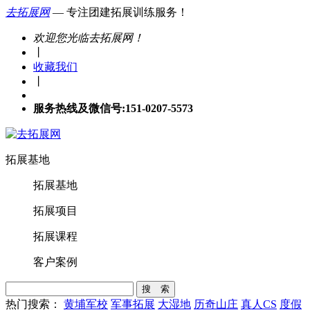
去拓展网
— 专注团建拓展训练服务！
欢迎您光临去拓展网！
丨
收藏我们
丨
服务热线及微信号:151-0207-5573
拓展基地
拓展基地
拓展项目
拓展课程
客户案例
搜 索
热门搜索：
黄埔军校
军事拓展
大湿地
历奇山庄
真人CS
度假