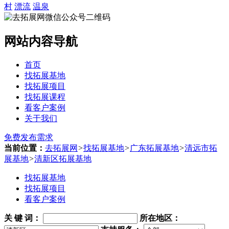
村
漂流
温泉
网站内容导航
首页
找拓展基地
找拓展项目
找拓展课程
看客户案例
关于我们
免费发布需求
当前位置：
去拓展网
>
找拓展基地
>
广东拓展基地
>
清远市拓
展基地
>
清新区拓展基地
找拓展基地
找拓展项目
看客户案例
关 键 词
：
所在地区：