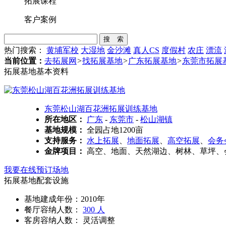
拓展课程
客户案例
搜 索
热门搜索：
黄埔军校
大湿地
金沙滩
真人CS
度假村
农庄
漂流
当前位置：
去拓展网
>
找拓展基地
>
广东拓展基地
>
东莞市拓展
拓展基地基本资料
东莞松山湖百花洲拓展训练基地
所在地区：
广东
-
东莞市
-
松山湖镇
基地规模：
全园占地1200亩
支持服务：
水上拓展
、
地面拓展
、
高空拓展
、
会务
金牌项目：
高空、地面、天然湖边、树林、草坪、会
我要在线预订场地
拓展基地配套设施
基地建成年份：2010年
餐厅容纳人数：
300 人
客房容纳人数： 灵活调整