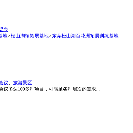
温泉
基地
>
松山湖镇拓展基地
>
东莞松山湖百花洲拓展训练基地
会议
、
旅游景区
议多达100多种项目，可满足各种层次的需求...