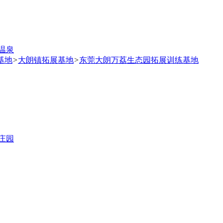
温泉
基地
>
大朗镇拓展基地
>
东莞大朗万荔生态园拓展训练基地
庄园