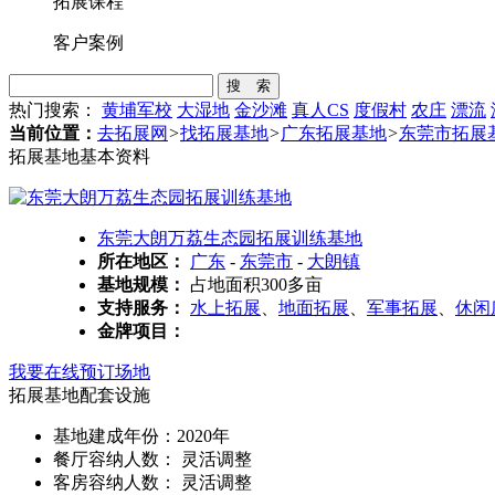
拓展课程
客户案例
搜 索
热门搜索：
黄埔军校
大湿地
金沙滩
真人CS
度假村
农庄
漂流
当前位置：
去拓展网
>
找拓展基地
>
广东拓展基地
>
东莞市拓展
拓展基地基本资料
东莞大朗万荔生态园拓展训练基地
所在地区：
广东
-
东莞市
-
大朗镇
基地规模：
占地面积300多亩
支持服务：
水上拓展
、
地面拓展
、
军事拓展
、
休闲
金牌项目：
我要在线预订场地
拓展基地配套设施
基地建成年份：2020年
餐厅容纳人数： 灵活调整
客房容纳人数： 灵活调整