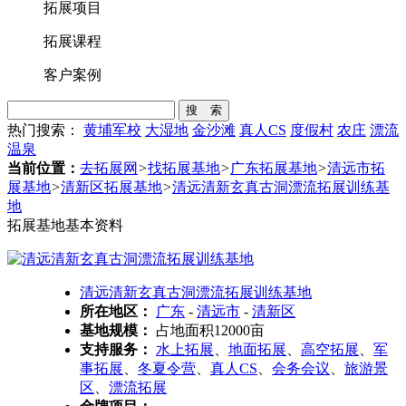
拓展项目
拓展课程
客户案例
搜 索
热门搜索：
黄埔军校
大湿地
金沙滩
真人CS
度假村
农庄
漂流
温泉
当前位置：
去拓展网
>
找拓展基地
>
广东拓展基地
>
清远市拓
展基地
>
清新区拓展基地
>
清远清新玄真古洞漂流拓展训练基
地
拓展基地基本资料
清远清新玄真古洞漂流拓展训练基地
所在地区：
广东
-
清远市
-
清新区
基地规模：
占地面积12000亩
支持服务：
水上拓展
、
地面拓展
、
高空拓展
、
军
事拓展
、
冬夏令营
、
真人CS
、
会务会议
、
旅游景
区
、
漂流拓展