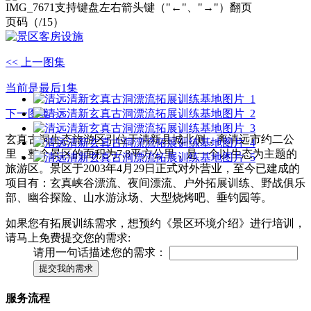
IMG_7671
支持键盘左右箭头键（"←"、"→"）翻页
页码（
/15）
<< 上一图集
当前是最后1集
下一图集 >>
玄真古洞生态旅游区引位于清新县城北侧，离清远市约二公
里，整个景区的面积为7.8平方公里，是一个以生态为主题的
旅游区。景区于2003年4月29日正式对外营业，至今已建成的
项目有：玄真峡谷漂流、夜间漂流、户外拓展训练、野战俱乐
部、幽谷探险、山水游泳场、大型烧烤吧、垂钓园等。
如果您有拓展训练需求，想预约《景区环境介绍》进行培训，
请马上免费提交您的需求:
请用一句话描述您的需求：
提交我的需求
服务流程