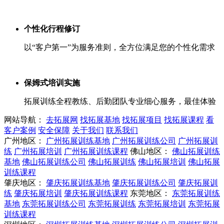
个性化行程修订
以“客户第一”为服务准则，全方位满足您的个性化需求
保姆式培训实施
拓展训练全程教练、后勤团队专业细心服务，最佳体验
网站导航：
去拓展网
找拓展基地
找拓展项目
找拓展课程
看
客户案例
安全保障
关于我们
联系我们
广州地区：
广州拓展训练基地
广州拓展训练公司
广州拓展训
练
广州拓展培训
广州拓展训练课程
佛山地区：
佛山拓展训练
基地
佛山拓展训练公司
佛山拓展训练
佛山拓展培训
佛山拓展
训练课程
肇庆地区：
肇庆拓展训练基地
肇庆拓展训练公司
肇庆拓展训
练
肇庆拓展培训
肇庆拓展训练课程
东莞地区：
东莞拓展训练
基地
东莞拓展训练公司
东莞拓展训练
东莞拓展培训
东莞拓展
训练课程