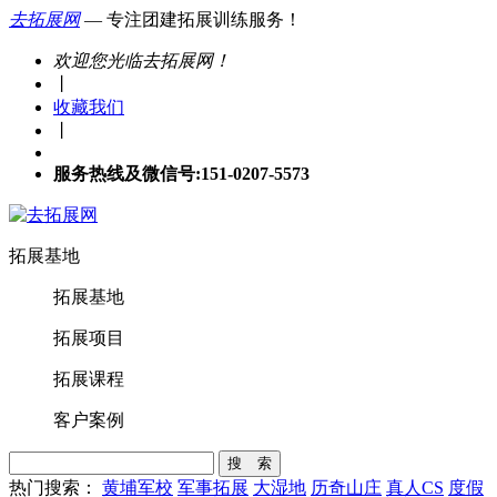
去拓展网
— 专注团建拓展训练服务！
欢迎您光临去拓展网！
丨
收藏我们
丨
服务热线及微信号:151-0207-5573
拓展基地
拓展基地
拓展项目
拓展课程
客户案例
搜 索
热门搜索：
黄埔军校
军事拓展
大湿地
历奇山庄
真人CS
度假