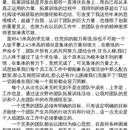
量。拓展训练就是开发出那些一直潜伏在身上，而自己却从未
真正运用的力量。拓展训练的过程中，我得到的收获超出了以
往阅读书籍获取的间接经验和总结。它改变了我这些年来的思
维模式，超越了自我，认识了团队的巨大力量，也领悟了创新
的重要意义。也努力在以后的工作中，把团队合作的精神发挥
得更加淋漓尽致。
面对4.5米高的求生墙，任凭你的能力再强,你也不可能一个
人徒手攀上4.5米高的墙但是集体的力量却很大，在教练的一
声命令下，团队中所有人的共同努力,团结合作,甘当人梯,我们
25人终于越过了这个求生墙。这个原本以为根本做不到的事
情，在集体的努力下，竟然完成了，可见集体的力量之大。。
试想如果我们每个员工在工作中都能象在这项活动中那么配合
默契,那么互相照应彼此,那么还有什么困难我们克服不了?我想
一切困难在我们每一个面前都会迎刃而解。
每个人从出生以来无时无刻不是在团队中成长，上学是，
工作也是。通过这次野外团队拓展训练活动，让我对团队的意
识和个人在团队中的作用感悟至深。
一个优秀的团队必须有明确的目标。只有设定明确的目标
才能使一个团队产生共同的行动方向和行动力，这一点无论是
个人或团队在工作中必须要确立的。
一个完美的团队都会以团结为核心思想。在面对各种困难