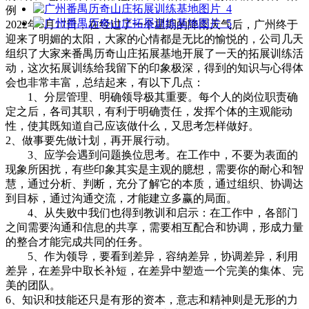
2022年5月17日，在经过了一个星期的降雨天气后，广州终于
迎来了明媚的太阳，大家的心情都是无比的愉悦的，公司几天
组织了大家来番禺历奇山庄拓展基地开展了一天的拓展训练活
动，这次拓展训练给我留下的印象极深，得到的知识与心得体
会也非常丰富，总结起来，有以下几点：
1、分层管理、明确领导极其重要。每个人的岗位职责确
定之后，各司其职，有利于明确责任，发挥个体的主观能动
性，使其既知道自己应该做什么，又思考怎样做好。
2、做事要先做计划，再开展行动。
3、应学会遇到问题换位思考。在工作中，不要为表面的
现象所困扰，有些印象其实是主观的臆想，需要你的耐心和智
慧，通过分析、判断，充分了解它的本质，通过组织、协调达
到目标，通过沟通交流，才能建立多赢的局面。
4、从失败中我们也得到教训和启示：在工作中，各部门
之间需要沟通和信息的共享，需要相互配合和协调，形成力量
的整合才能完成共同的任务。
5、作为领导，要看到差异，容纳差异，协调差异，利用
差异，在差异中取长补短，在差异中塑造一个完美的集体、完
美的团队。
6、知识和技能还只是有形的资本，意志和精神则是无形的力