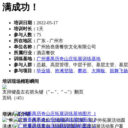
满成功！
培训日期：
2022-05-17
培训时长：
1天
参与人数：
75
所在地区：
广东 - 广州市
单位名称：
广州拾叁唐餐饮文化有限公司
所属行业：
酒店餐饮
训练基地：
广州番禺历奇山庄拓展训练基地
参与人群：
总裁、高层管理、中层干部、基层主管、基层
参与项目：
毕业墙
、
抢滩登陆
、
攀岩
、
大脚板
、
鼓舞飞扬
培训现场精彩瞬间
支持键盘左右箭头键（"←"、"→"）翻页
页码（
/45）
培训内容介绍