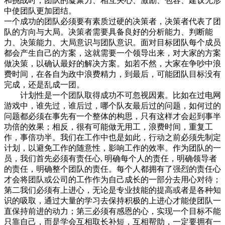
和挑战时，团队的凝聚力、相互关心、激励、包容、建议无形
中使团队更加团结。
一个成功的团队必须要有素质过硬的决策者，决策者代表了团
队的方向与大局。决策者需要具备良好的分析能力、判断能
力、决策能力、大局意识与团队意识。面对目标团队每个成员
都会产生自己的方案，这就需要一个领导出来，对大家的方案
做决策，以确认最好的解决方案。如若不然，大家在争吵中浪
费时间，在各自为政中浪费精力，到最后，可能团队目标没有
完成，还是乱成一团。
计划性是一个团队取得成功不可忽视因素。比如在过电网
游戏中，谁先过，谁后过，哪个队友最后过的问题，如何过的
问题都必须在事先有一个整体的构思，只有这样才会起到事半
功倍的效果；相反，很有可能做无用工，浪费时间，重复工
作，事倍功半。我们在工作中也是如此，行动之前必须先制定
计划，以避免工作的随意性，影响工作的效率。作为团队的一
员，我们首先必须有责任心, 明确每个人的责任，明确领导者
的责任，明确整个团队的责任。每个人都拥有了强烈的责任心
才会将团队或公司的工作作为自己成长的一部分去用心对待；
第二我们必须有上进心，无论是专业技能的提高或者是各种知
识的吸取，通过大量的学习去保持积极的上进心才能使团队一
直保持前进的动力；第三必须有感恩的心，实现一个目标不能
只靠自己，而是学会互相取长补短，互相帮助，一定要拥有一