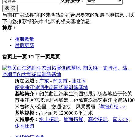
支持服务：
搜 索
当前在“翁源县”地区未查找到符合您要求的拓展基地信息，以
下向您推荐“韶关市”地区的相关基地信息。
排序：
相册数量
最后更新
首页
上一页
1/1
下一页
尾页
所在区域：
广东
-
韶关市
-
曲江区
韶关曲江鸿润生态园拓展训练基地
基地简介：
韶关曲江鸿润生态园拓展训练基地位于韶关
市曲江区宫坡塘村摇钱窝，距离京珠高速曲江收费站100
米右转入3公里，交通便捷、风景秀丽...
详细介绍 >>
基地规模：
占地面积120000多平方米
支持服务：
水上拓展
、
地面拓展
、
高空拓展
、
真人CS
、
休闲庄园