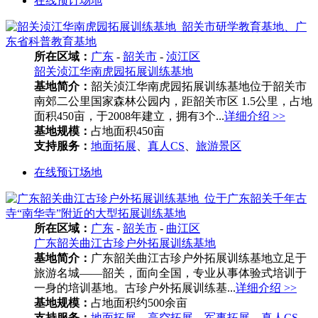
在线预订场地
所在区域：
广东
-
韶关市
-
浈江区
韶关浈江华南虎园拓展训练基地
基地简介：
韶关浈江华南虎园拓展训练基地位于韶关市
南郊二公里国家森林公园内，距韶关市区 1.5公里，占地
面积450亩，于2008年建立，拥有3个...
详细介绍 >>
基地规模：
占地面积450亩
支持服务：
地面拓展
、
真人CS
、
旅游景区
在线预订场地
所在区域：
广东
-
韶关市
-
曲江区
广东韶关曲江古珍户外拓展训练基地
基地简介：
广东韶关曲江古珍户外拓展训练基地立足于
旅游名城——韶关，面向全国，专业从事体验式培训于
一身的培训基地。古珍户外拓展训练基...
详细介绍 >>
基地规模：
占地面积约500余亩
支持服务：
地面拓展
、
高空拓展
、
军事拓展
、
真人CS
、