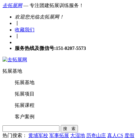
去拓展网
— 专注团建拓展训练服务！
欢迎您光临去拓展网！
丨
收藏我们
丨
服务热线及微信号:151-0207-5573
拓展基地
拓展基地
拓展项目
拓展课程
客户案例
搜 索
热门搜索：
黄埔军校
军事拓展
大湿地
历奇山庄
真人CS
度假