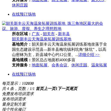
休闲庄园
在线预订场地
所在区域：
广东
-
韶关市
-
新丰县
韶关新丰云天海温泉拓展训练基地
基地简介：
韶关新丰云天海温泉拓展训练基地坐落于全
国生态建设示范县---新丰县梅坑镇利坑角“脉坑”，以高
山密林为主，距县城中心约12公里、...
详细介绍 >>
基地规模：
景区总占地面积4000多亩
支持服务：
地面拓展
、
会务会议
、
休闲庄园
、
温泉拓展
在线预订场地
每页显示：
10
20
30
共 4 条，页数：1/1
首页
上一页
1
下一页
尾页
免费发布培训需求
发布培训需求
量身定制方案
按个性化修订