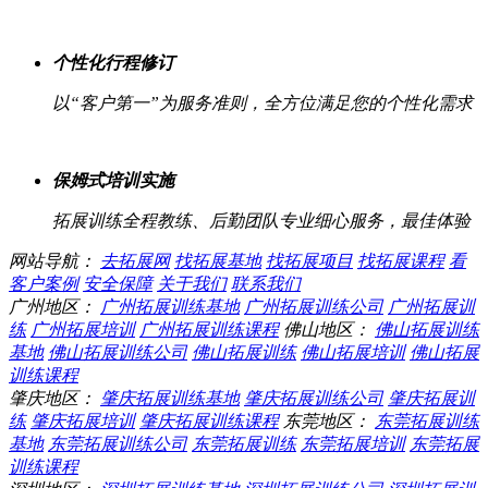
个性化行程修订
以“客户第一”为服务准则，全方位满足您的个性化需求
保姆式培训实施
拓展训练全程教练、后勤团队专业细心服务，最佳体验
网站导航：
去拓展网
找拓展基地
找拓展项目
找拓展课程
看
客户案例
安全保障
关于我们
联系我们
广州地区：
广州拓展训练基地
广州拓展训练公司
广州拓展训
练
广州拓展培训
广州拓展训练课程
佛山地区：
佛山拓展训练
基地
佛山拓展训练公司
佛山拓展训练
佛山拓展培训
佛山拓展
训练课程
肇庆地区：
肇庆拓展训练基地
肇庆拓展训练公司
肇庆拓展训
练
肇庆拓展培训
肇庆拓展训练课程
东莞地区：
东莞拓展训练
基地
东莞拓展训练公司
东莞拓展训练
东莞拓展培训
东莞拓展
训练课程