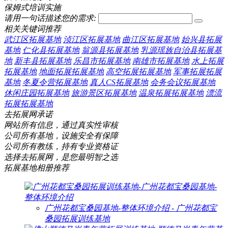
保姆式培训实施
请用一句话描述您的需求:
相关关键词推荐
武江区拓展基地
浈江区拓展基地
曲江区拓展基地
始兴县拓展
基地
仁化县拓展基地
翁源县拓展基地
乳源瑶族自治县拓展基
地
新丰县拓展基地
乐昌市拓展基地
南雄市拓展基地
水上拓展
拓展基地
地面拓展拓展基地
高空拓展拓展基地
军事拓展拓展
基地
冬夏令营拓展基地
真人CS拓展基地
会务会议拓展基地
休闲庄园拓展基地
旅游景区拓展基地
温泉拓展拓展基地
漂流
拓展拓展基地
去拓展网承诺
网站所有信息，通过真实性审核
公司所有基地，设施安全有保障
公司所有教练，持有专业资格证
选择去拓展网，是您最明智之选
拓展基地相册推荐
广州花都宝桑园基地-整体环境介绍 - 广州花都宝
桑园拓展训练基地