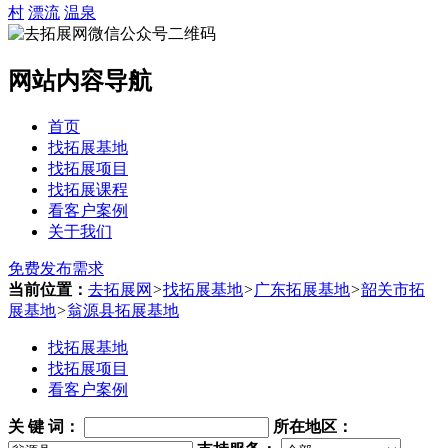
村
漂流
温泉
网站内容导航
首页
找拓展基地
找拓展项目
找拓展课程
看客户案例
关于我们
免费发布需求
当前位置：
去拓展网
>
找拓展基地
>
广东拓展基地
>
韶关市拓
展基地
>
翁源县拓展基地
找拓展基地
找拓展项目
看客户案例
关 键 词
：
所在地区：