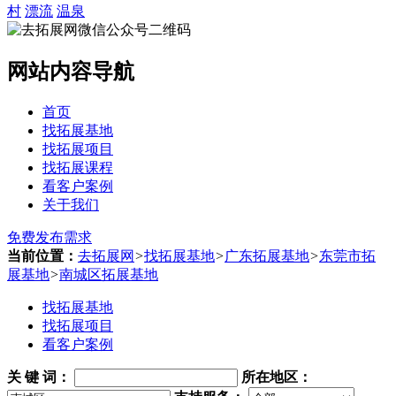
村
漂流
温泉
网站内容导航
首页
找拓展基地
找拓展项目
找拓展课程
看客户案例
关于我们
免费发布需求
当前位置：
去拓展网
>
找拓展基地
>
广东拓展基地
>
东莞市拓
展基地
>
南城区拓展基地
找拓展基地
找拓展项目
看客户案例
关 键 词
：
所在地区：