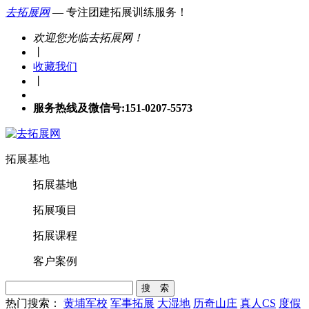
去拓展网
— 专注团建拓展训练服务！
欢迎您光临去拓展网！
丨
收藏我们
丨
服务热线及微信号:151-0207-5573
拓展基地
拓展基地
拓展项目
拓展课程
客户案例
搜 索
热门搜索：
黄埔军校
军事拓展
大湿地
历奇山庄
真人CS
度假