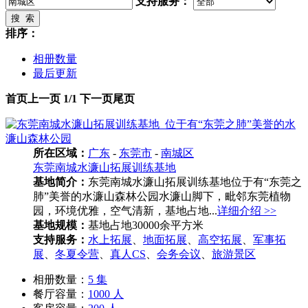
支持服务：
搜 索
排序：
相册数量
最后更新
首页
上一页
1/1
下一页
尾页
所在区域：
广东
-
东莞市
-
南城区
东莞南城水濂山拓展训练基地
基地简介：
东莞南城水濂山拓展训练基地位于有“东莞之
肺”美誉的水濂山森林公园水濂山脚下，毗邻东莞植物
园，环境优雅，空气清新，基地占地...
详细介绍 >>
基地规模：
基地占地30000余平方米
支持服务：
水上拓展
、
地面拓展
、
高空拓展
、
军事拓
展
、
冬夏令营
、
真人CS
、
会务会议
、
旅游景区
相册数量：
5 集
餐厅容量：
1000 人