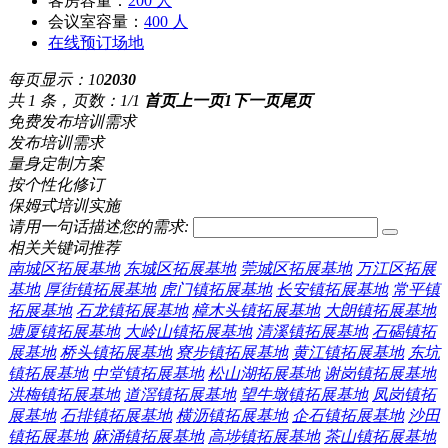
客房容量：
200 人
会议室容量：
400 人
在线预订场地
每页显示：
10
20
30
共 1 条，页数：1/1
首页
上一页
1
下一页
尾页
免费发布培训需求
发布培训需求
量身定制方案
按个性化修订
保姆式培训实施
请用一句话描述您的需求:
相关关键词推荐
南城区拓展基地
东城区拓展基地
莞城区拓展基地
万江区拓展
基地
厚街镇拓展基地
虎门镇拓展基地
长安镇拓展基地
常平镇
拓展基地
石龙镇拓展基地
樟木头镇拓展基地
大朗镇拓展基地
塘厦镇拓展基地
大岭山镇拓展基地
清溪镇拓展基地
石碣镇拓
展基地
桥头镇拓展基地
寮步镇拓展基地
黄江镇拓展基地
东坑
镇拓展基地
中堂镇拓展基地
松山湖拓展基地
谢岗镇拓展基地
洪梅镇拓展基地
道滘镇拓展基地
望牛墩镇拓展基地
凤岗镇拓
展基地
石排镇拓展基地
横沥镇拓展基地
企石镇拓展基地
沙田
镇拓展基地
麻涌镇拓展基地
高埗镇拓展基地
茶山镇拓展基地