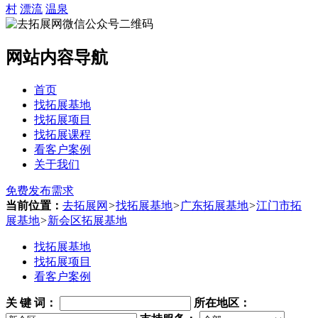
村
漂流
温泉
网站内容导航
首页
找拓展基地
找拓展项目
找拓展课程
看客户案例
关于我们
免费发布需求
当前位置：
去拓展网
>
找拓展基地
>
广东拓展基地
>
江门市拓
展基地
>
新会区拓展基地
找拓展基地
找拓展项目
看客户案例
关 键 词
：
所在地区：