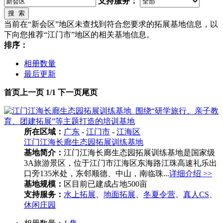
支持服务：
搜 索
当前在“新会区”地区未查找到符合您要求的拓展基地信息，以
下向您推荐“江门市”地区的相关基地信息。
排序：
相册数量
最后更新
首页
上一页
1/1
下一页
尾页
所在区域：
广东
-
江门市
-
江海区
江门江海长廊生态园拓展训练基地
基地简介：
江门江海长廊生态园拓展训练基地是国家级
3A旅游景区，位于江门市江海区东海路江珠高速礼乐出
口旁135米处，东邻顺德、中山，南临珠...
详细介绍 >>
基地规模：
区目前已建成占地500亩
支持服务：
水上拓展
、
地面拓展
、
冬夏令营
、
真人CS
、
休闲庄园