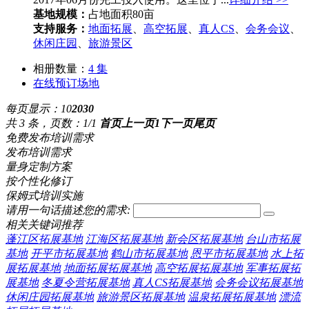
基地规模：
占地面积80亩
支持服务：
地面拓展
、
高空拓展
、
真人CS
、
会务会议
、
休闲庄园
、
旅游景区
相册数量：
4 集
在线预订场地
每页显示：
10
20
30
共 3 条，页数：1/1
首页
上一页
1
下一页
尾页
免费发布培训需求
发布培训需求
量身定制方案
按个性化修订
保姆式培训实施
请用一句话描述您的需求:
相关关键词推荐
蓬江区拓展基地
江海区拓展基地
新会区拓展基地
台山市拓展
基地
开平市拓展基地
鹤山市拓展基地
恩平市拓展基地
水上拓
展拓展基地
地面拓展拓展基地
高空拓展拓展基地
军事拓展拓
展基地
冬夏令营拓展基地
真人CS拓展基地
会务会议拓展基地
休闲庄园拓展基地
旅游景区拓展基地
温泉拓展拓展基地
漂流