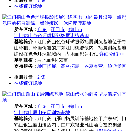
相册数量：
1 集
在线预订场地
所在区域：
广东
-
江门市
-
鹤山市
江门鹤山色色环球摄影拓展训练基地
基地简介：
江门鹤山色色环球摄影拓展训练基地位于青
山环抱、环境优雅的广东江门桃源镇内，拓展训练基地
建设在色色环球影城内，占地面积达4万...
详细介绍 >>
基地规模：
占地面积450亩
支持服务：
地面拓展
、
高空拓展
、
冬夏令营
、
旅游景区
相册数量：
2 集
在线预订场地
所在区域：
广东
-
江门市
-
鹤山市
江门鹤山雁山拓展训练基地
基地简介：
江门鹤山雁山拓展训练基地位于广东省江门
鹤山银业雁山酒店内，由广东银业雁山酒店投资创建，
2017年06月份完工投入使用。这里位于...
详细介绍 >>