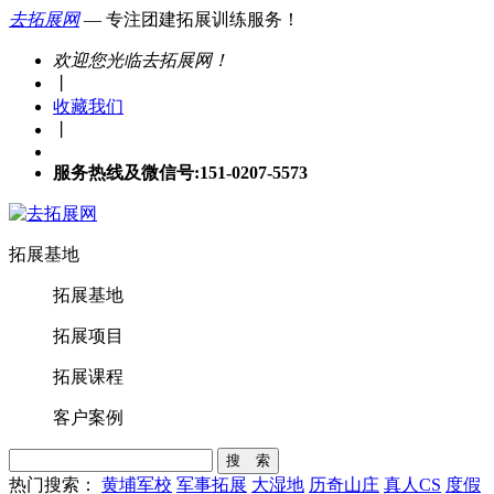
去拓展网
— 专注团建拓展训练服务！
欢迎您光临去拓展网！
丨
收藏我们
丨
服务热线及微信号:151-0207-5573
拓展基地
拓展基地
拓展项目
拓展课程
客户案例
搜 索
热门搜索：
黄埔军校
军事拓展
大湿地
历奇山庄
真人CS
度假