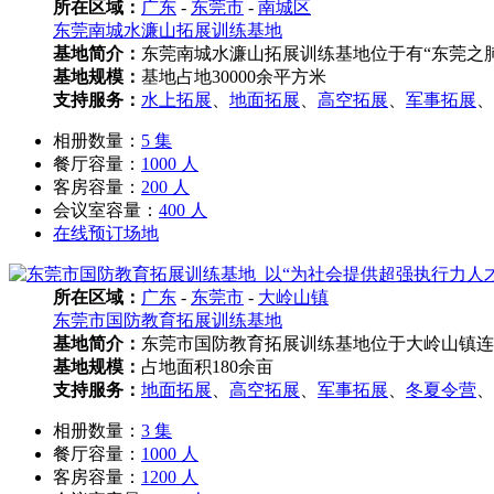
所在区域：
广东
-
东莞市
-
南城区
东莞南城水濂山拓展训练基地
基地简介：
东莞南城水濂山拓展训练基地位于有“东莞之肺
基地规模：
基地占地30000余平方米
支持服务：
水上拓展
、
地面拓展
、
高空拓展
、
军事拓展
、
相册数量：
5 集
餐厅容量：
1000 人
客房容量：
200 人
会议室容量：
400 人
在线预订场地
所在区域：
广东
-
东莞市
-
大岭山镇
东莞市国防教育拓展训练基地
基地简介：
东莞市国防教育拓展训练基地位于大岭山镇连平村，
基地规模：
占地面积180余亩
支持服务：
地面拓展
、
高空拓展
、
军事拓展
、
冬夏令营
、
相册数量：
3 集
餐厅容量：
1000 人
客房容量：
1200 人