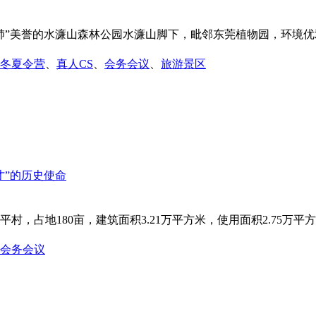
”美誉的水濂山森林公园水濂山脚下，毗邻东莞植物园，环境优雅
冬夏令营
、
真人CS
、
会务会议
、
旅游景区
占地180亩，建筑面积3.21万平方米，使用面积2.75万平方米，
会务会议