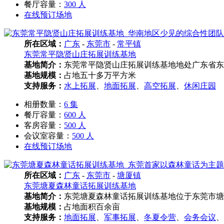
餐厅容量：
300 人
在线预订场地
所在区域：
广东
-
东莞市
-
常平镇
东莞常平隐贤山庄拓展训练基地
基地简介：
东莞常平隐贤山庄拓展训练基地地处广东省东
基地规模：
占地五十多万平方米
支持服务：
水上拓展
、
地面拓展
、
高空拓展
、
休闲庄园
相册数量：
6 集
餐厅容量：
600 人
客房容量：
500 人
会议室容量：
500 人
在线预订场地
所在区域：
广东
-
东莞市
-
塘厦镇
东莞塘夏森林童话拓展训练基地
基地简介：
东莞塘夏森林童话拓展训练基地位于东莞市塘厦
基地规模：
占地面积百余亩
支持服务：
地面拓展
、
军事拓展
、
冬夏令营
、
会务会议
、