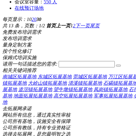
会议室容量：
550 人
在线预订场地
每页显示：
10
20
30
共 13 条，页数：1/2
首页
上一页
1
2
下一页
尾页
免费发布培训需求
发布培训需求
量身定制方案
按个性化修订
保姆式培训实施
请用一句话描述您的需求:
相关关键词推荐
南城区拓展基地
东城区拓展基地
莞城区拓展基地
万江区拓展
镇拓展基地
大岭山镇拓展基地
清溪镇拓展基地
石碣镇拓展基
展基地
道滘镇拓展基地
望牛墩镇拓展基地
凤岗镇拓展基地
石
基地
地面拓展拓展基地
高空拓展拓展基地
军事拓展拓展基地
地
去拓展网承诺
网站所有信息，通过真实性审核
公司所有基地，设施安全有保障
公司所有教练，持有专业资格证
选择去拓展网，是您最明智之选