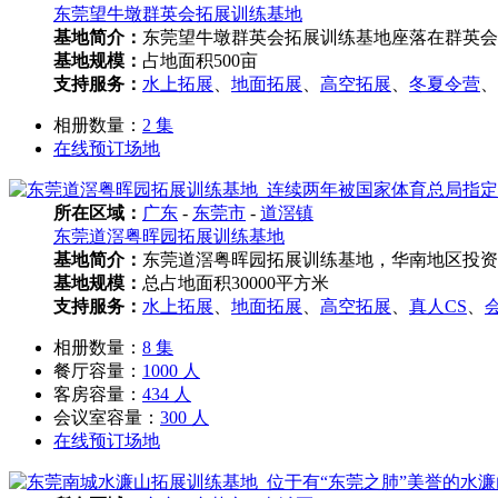
东莞望牛墩群英会拓展训练基地
基地简介：
东莞望牛墩群英会拓展训练基地座落在群英会
基地规模：
占地面积500亩
支持服务：
水上拓展
、
地面拓展
、
高空拓展
、
冬夏令营
、
相册数量：
2 集
在线预订场地
所在区域：
广东
-
东莞市
-
道滘镇
东莞道滘粤晖园拓展训练基地
基地简介：
东莞道滘粤晖园拓展训练基地，华南地区投资
基地规模：
总占地面积30000平方米
支持服务：
水上拓展
、
地面拓展
、
高空拓展
、
真人CS
、
相册数量：
8 集
餐厅容量：
1000 人
客房容量：
434 人
会议室容量：
300 人
在线预订场地