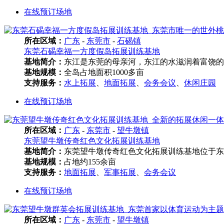
在线预订场地
所在区域：
广东
-
东莞市
-
石碣镇
东莞石碣幸福一方度假岛拓展训练基地
基地简介：
东江是东莞的母亲河，东江的水滋润着富饶的
基地规模：
全岛占地面积1000多亩
支持服务：
水上拓展
、
地面拓展
、
会务会议
、
休闲庄园
在线预订场地
所在区域：
广东
-
东莞市
-
望牛墩镇
东莞望牛墩传奇红色文化拓展训练基地
基地简介：
东莞望牛墩传奇红色文化拓展训练基地位于东莞
基地规模：
占地约155余亩
支持服务：
地面拓展
、
军事拓展
、
会务会议
在线预订场地
所在区域：
广东
-
东莞市
-
望牛墩镇