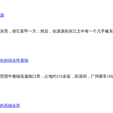
东莞，使它富甲一方；然后，在滚滚的东江之中有一个几乎被东莞
望牛墩镇高速路口旁，占地约155余亩，距深圳，广州驱车1H内