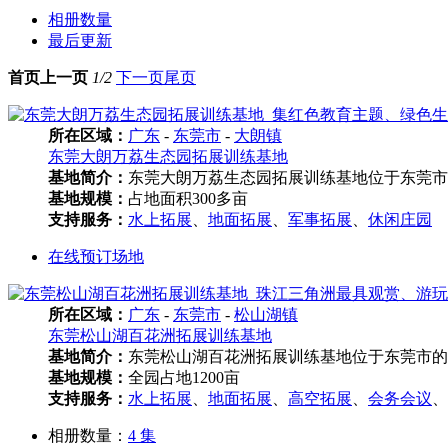
相册数量
最后更新
首页
上一页
1/2
下一页
尾页
所在区域：
广东
-
东莞市
-
大朗镇
东莞大朗万荔生态园拓展训练基地
基地简介：
东莞大朗万荔生态园拓展训练基地位于东莞市大
基地规模：
占地面积300多亩
支持服务：
水上拓展
、
地面拓展
、
军事拓展
、
休闲庄园
在线预订场地
所在区域：
广东
-
东莞市
-
松山湖镇
东莞松山湖百花洲拓展训练基地
基地简介：
东莞松山湖百花洲拓展训练基地位于东莞市的
基地规模：
全园占地1200亩
支持服务：
水上拓展
、
地面拓展
、
高空拓展
、
会务会议
、
相册数量：
4 集