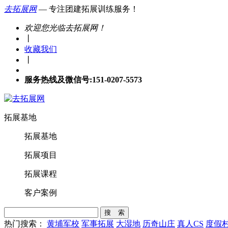
去拓展网
— 专注团建拓展训练服务！
欢迎您光临去拓展网！
丨
收藏我们
丨
服务热线及微信号:151-0207-5573
拓展基地
拓展基地
拓展项目
拓展课程
客户案例
搜 索
热门搜索：
黄埔军校
军事拓展
大湿地
历奇山庄
真人CS
度假