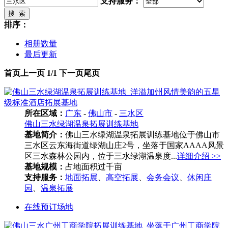
支持服务：
搜 索
排序：
相册数量
最后更新
首页
上一页
1/1
下一页
尾页
所在区域：
广东
-
佛山市
-
三水区
佛山三水绿湖温泉拓展训练基地
基地简介：
佛山三水绿湖温泉拓展训练基地位于佛山市
三水区云东海街道绿湖山庄2号，坐落于国家AAAA风景
区三水森林公园内，位于三水绿湖温泉度...
详细介绍 >>
基地规模：
占地面积过千亩
支持服务：
地面拓展
、
高空拓展
、
会务会议
、
休闲庄
园
、
温泉拓展
在线预订场地