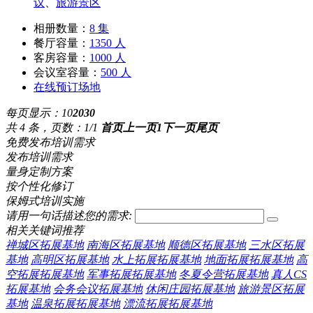
议
、
旅游景区
相册数量：
8 集
餐厅容量：
1350 人
客房容量：
1000 人
会议室容量：
500 人
在线预订场地
每页显示：
10
20
30
共 4 条，页数：1/1
首页
上一页
1
下一页
尾页
免费发布培训需求
发布培训需求
量身定制方案
按个性化修订
保姆式培训实施
请用一句话描述您的需求:
相关关键词推荐
禅城区拓展基地
南海区拓展基地
顺德区拓展基地
三水区拓展
基地
高明区拓展基地
水上拓展拓展基地
地面拓展拓展基地
高
空拓展拓展基地
军事拓展拓展基地
冬夏令营拓展基地
真人CS
拓展基地
会务会议拓展基地
休闲庄园拓展基地
旅游景区拓展
基地
温泉拓展拓展基地
漂流拓展拓展基地