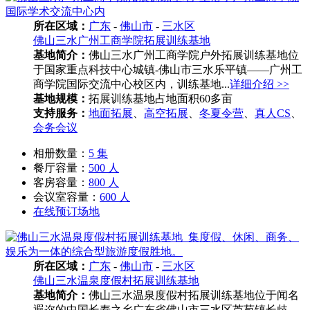
所在区域：
广东
-
佛山市
-
三水区
佛山三水广州工商学院拓展训练基地
基地简介：
佛山三水广州工商学院户外拓展训练基地位
于国家重点科技中心城镇-佛山市三水乐平镇——广州工
商学院国际交流中心校区内，训练基地...
详细介绍 >>
基地规模：
拓展训练基地占地面积60多亩
支持服务：
地面拓展
、
高空拓展
、
冬夏令营
、
真人CS
、
会务会议
相册数量：
5 集
餐厅容量：
500 人
客房容量：
800 人
会议室容量：
600 人
在线预订场地
所在区域：
广东
-
佛山市
-
三水区
佛山三水温泉度假村拓展训练基地
基地简介：
佛山三水温泉度假村拓展训练基地位于闻名
遐迩的中国长寿之乡广东省佛山市三水区芦苞镇长歧