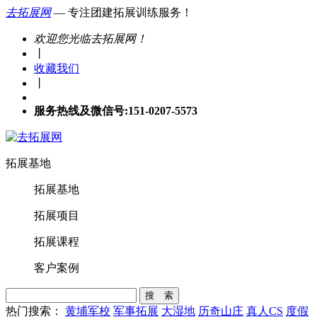
去拓展网
— 专注团建拓展训练服务！
欢迎您光临去拓展网！
丨
收藏我们
丨
服务热线及微信号:151-0207-5573
拓展基地
拓展基地
拓展项目
拓展课程
客户案例
搜 索
热门搜索：
黄埔军校
军事拓展
大湿地
历奇山庄
真人CS
度假