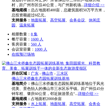
村，距广州市区仅40公里，与广州新机场...
详细介绍 >>
基地规模：
总占地面积400亩，总建筑面积50万平方米，
总投资额超过6亿元。
支持服务：
地面拓展
、
高空拓展
、
会务会议
、
休闲庄
园
、
温泉拓展
相册数量：
8 集
餐厅容量：
1600 人
客房容量：
560 人
会议室容量：
1000 人
在线预订场地
所在区域：
广东
-
佛山市
-
三水区
佛山三水侨鑫生态园拓展训练基地
基地简介：
佛山三水侨鑫生态园拓展训练基地位于风光
优美、景色怡人的佛山市三水区乐平镇。距广州仅45分
钟车程、肇庆60公里，邻近旅游景点“...
详细介绍 >>
基地规模：
占地面积2000余亩
支持服务：
水上拓展
、
地面拓展
、
高空拓展
、
会务会