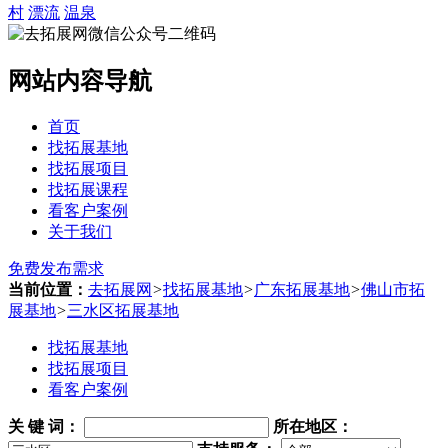
村
漂流
温泉
网站内容导航
首页
找拓展基地
找拓展项目
找拓展课程
看客户案例
关于我们
免费发布需求
当前位置：
去拓展网
>
找拓展基地
>
广东拓展基地
>
佛山市拓
展基地
>
三水区拓展基地
找拓展基地
找拓展项目
看客户案例
关 键 词
：
所在地区：