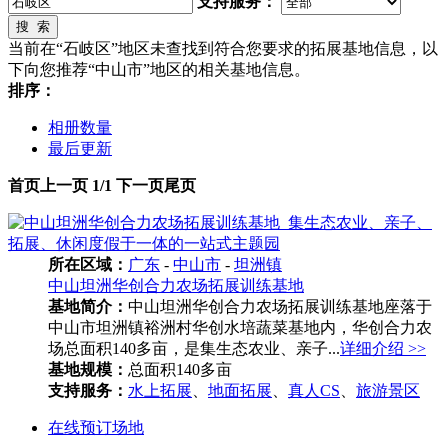
支持服务：
搜 索
当前在“石岐区”地区未查找到符合您要求的拓展基地信息，以
下向您推荐“中山市”地区的相关基地信息。
排序：
相册数量
最后更新
首页
上一页
1/1
下一页
尾页
所在区域：
广东
-
中山市
-
坦洲镇
中山坦洲华创合力农场拓展训练基地
基地简介：
中山坦洲华创合力农场拓展训练基地座落于
中山市坦洲镇裕洲村华创水培蔬菜基地内，华创合力农
场总面积140多亩，是集生态农业、亲子...
详细介绍 >>
基地规模：
总面积140多亩
支持服务：
水上拓展
、
地面拓展
、
真人CS
、
旅游景区
在线预订场地