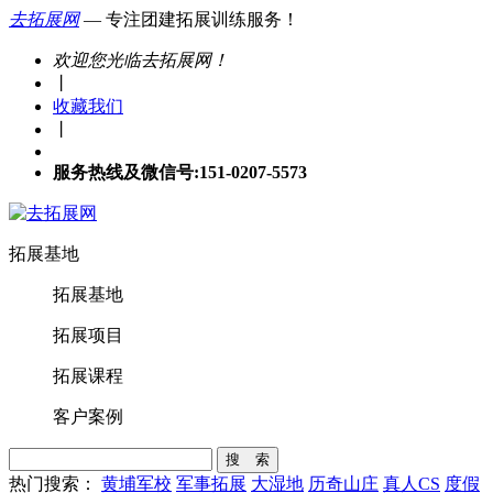
去拓展网
— 专注团建拓展训练服务！
欢迎您光临去拓展网！
丨
收藏我们
丨
服务热线及微信号:151-0207-5573
拓展基地
拓展基地
拓展项目
拓展课程
客户案例
搜 索
热门搜索：
黄埔军校
军事拓展
大湿地
历奇山庄
真人CS
度假