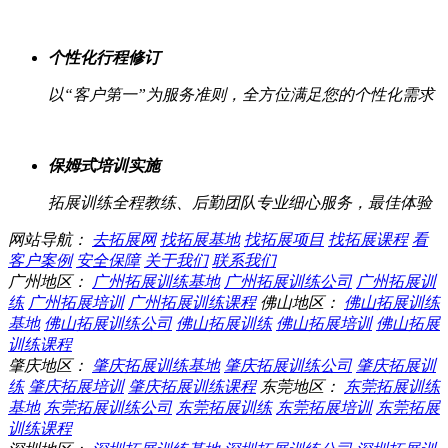
个性化行程修订
以“客户第一”为服务准则，全方位满足您的个性化需求
保姆式培训实施
拓展训练全程教练、后勤团队专业细心服务，最佳体验
网站导航：
去拓展网
找拓展基地
找拓展项目
找拓展课程
看
客户案例
安全保障
关于我们
联系我们
广州地区：
广州拓展训练基地
广州拓展训练公司
广州拓展训
练
广州拓展培训
广州拓展训练课程
佛山地区：
佛山拓展训练
基地
佛山拓展训练公司
佛山拓展训练
佛山拓展培训
佛山拓展
训练课程
肇庆地区：
肇庆拓展训练基地
肇庆拓展训练公司
肇庆拓展训
练
肇庆拓展培训
肇庆拓展训练课程
东莞地区：
东莞拓展训练
基地
东莞拓展训练公司
东莞拓展训练
东莞拓展培训
东莞拓展
训练课程