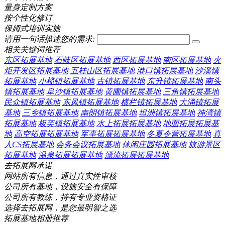
量身定制方案
按个性化修订
保姆式培训实施
请用一句话描述您的需求:
相关关键词推荐
东区拓展基地
石岐区拓展基地
西区拓展基地
南区拓展基地
火
炬开发区拓展基地
五桂山区拓展基地
港口镇拓展基地
沙溪镇
拓展基地
小榄镇拓展基地
古镇拓展基地
东升镇拓展基地
南头
镇拓展基地
阜沙镇拓展基地
黄圃镇拓展基地
三角镇拓展基地
民众镇拓展基地
东凤镇拓展基地
横栏镇拓展基地
大涌镇拓展
基地
三乡镇拓展基地
南朗镇拓展基地
坦洲镇拓展基地
神湾镇
拓展基地
板芙镇拓展基地
水上拓展拓展基地
地面拓展拓展基
地
高空拓展拓展基地
军事拓展拓展基地
冬夏令营拓展基地
真
人CS拓展基地
会务会议拓展基地
休闲庄园拓展基地
旅游景区
拓展基地
温泉拓展拓展基地
漂流拓展拓展基地
去拓展网承诺
网站所有信息，通过真实性审核
公司所有基地，设施安全有保障
公司所有教练，持有专业资格证
选择去拓展网，是您最明智之选
拓展基地相册推荐