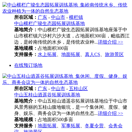
所在区域：
广东
-
中山市
-
横栏镇
中山横栏广骏生态园拓展训练基地
基地简介：
中山横栏广骏生态园拓展训练基地座落于中
山市横栏镇六沙村六沙大道，占地面积300亩，毗临西江
边，是岭南传统的水乡，是传统农业种...
详细介绍 >>
基地规模：
占地面积300亩
支持服务：
水上拓展
、
地面拓展
、
真人CS
、
旅游景区
在线预订场地
所在区域：
广东
-
中山市
-
五桂山区
中山五桂山逍遥谷拓展训练基地
基地简介：
中山五桂山逍遥谷拓展训练基地位于中山市
风景秀丽的五桂山腹地银坑，是一个集休闲、度假、健
身、娱乐、商务会议为一体的自然生态...
详细介绍 >>
基地规模：
占地面积500多亩
支持服务：
地面拓展
、
军事拓展
、
冬夏令营
、
会务会
议
、
旅游景区