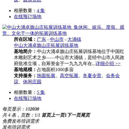
相册数量：
4 集
在线预订场地
所在区域：
广东
-
中山市
-
大涌镇
中山大涌卓旗山庄拓展训练基地
基地简介：
中山大涌卓旗山庄拓展训练基地位于中国红
木雕刻艺术之乡——中山市大涌镇，是经中山市人民政
府批准立项，自筹资金于一九九九年在...
详细介绍 >>
基地规模：
占地面积1000多亩
支持服务：
地面拓展
、
高空拓展
、
冬夏令营
、
会务会
议
、
休闲庄园
相册数量：
5 集
在线预订场地
每页显示：
10
20
30
共 4 条，页数：1/1
首页
上一页
1
下一页
尾页
免费发布培训需求
发布培训需求