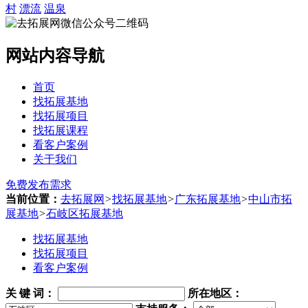
村
漂流
温泉
网站内容导航
首页
找拓展基地
找拓展项目
找拓展课程
看客户案例
关于我们
免费发布需求
当前位置：
去拓展网
>
找拓展基地
>
广东拓展基地
>
中山市拓
展基地
>
石岐区拓展基地
找拓展基地
找拓展项目
看客户案例
关 键 词
：
所在地区：