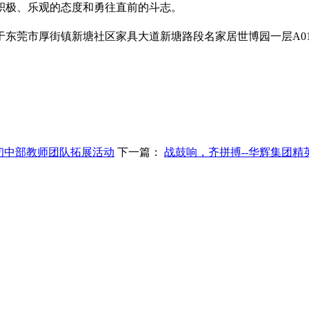
积极、乐观的态度和勇往直前的斗志。
地位于东莞市厚街镇新塘社区家具大道新塘路段名家居世博园一层A0
初中部教师团队拓展活动
下一篇：
战鼓响，齐拼搏--华辉集团