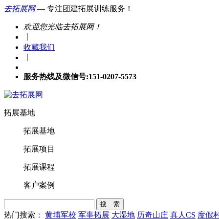
去拓展网
— 专注团建拓展训练服务！
欢迎您光临去拓展网！
丨
收藏我们
丨
服务热线及微信号:151-0207-5573
拓展基地
拓展基地
拓展项目
拓展课程
客户案例
搜 索
热门搜索：
黄埔军校
军事拓展
大湿地
历奇山庄
真人CS
度假