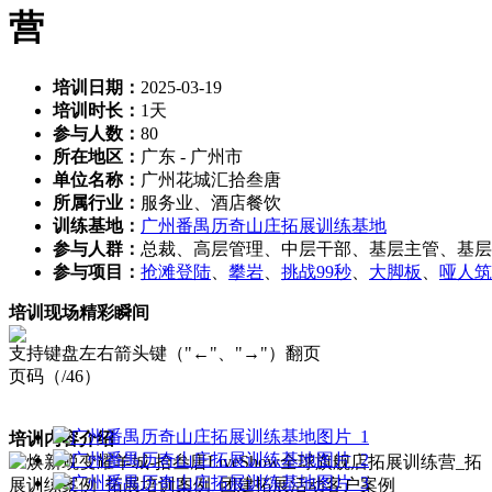
营
培训日期：
2025-03-19
培训时长：
1天
参与人数：
80
所在地区：
广东 - 广州市
单位名称：
广州花城汇拾叁唐
所属行业：
服务业、酒店餐饮
训练基地：
广州番禺历奇山庄拓展训练基地
参与人群：
总裁、高层管理、中层干部、基层主管、基层
参与项目：
抢滩登陆
、
攀岩
、
挑战99秒
、
大脚板
、
哑人筑
培训现场精彩瞬间
支持键盘左右箭头键（"←"、"→"）翻页
页码（
/46）
培训内容介绍