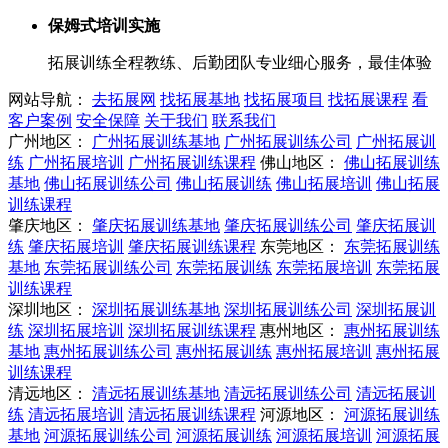
保姆式培训实施
拓展训练全程教练、后勤团队专业细心服务，最佳体验
网站导航：
去拓展网
找拓展基地
找拓展项目
找拓展课程
看
客户案例
安全保障
关于我们
联系我们
广州地区：
广州拓展训练基地
广州拓展训练公司
广州拓展训
练
广州拓展培训
广州拓展训练课程
佛山地区：
佛山拓展训练
基地
佛山拓展训练公司
佛山拓展训练
佛山拓展培训
佛山拓展
训练课程
肇庆地区：
肇庆拓展训练基地
肇庆拓展训练公司
肇庆拓展训
练
肇庆拓展培训
肇庆拓展训练课程
东莞地区：
东莞拓展训练
基地
东莞拓展训练公司
东莞拓展训练
东莞拓展培训
东莞拓展
训练课程
深圳地区：
深圳拓展训练基地
深圳拓展训练公司
深圳拓展训
练
深圳拓展培训
深圳拓展训练课程
惠州地区：
惠州拓展训练
基地
惠州拓展训练公司
惠州拓展训练
惠州拓展培训
惠州拓展
训练课程
清远地区：
清远拓展训练基地
清远拓展训练公司
清远拓展训
练
清远拓展培训
清远拓展训练课程
河源地区：
河源拓展训练
基地
河源拓展训练公司
河源拓展训练
河源拓展培训
河源拓展