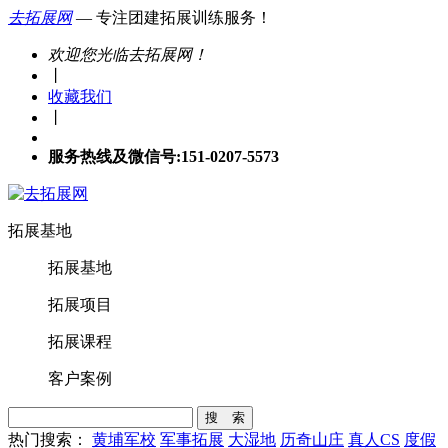
去拓展网
— 专注团建拓展训练服务！
欢迎您光临去拓展网！
丨
收藏我们
丨
服务热线及微信号:151-0207-5573
拓展基地
拓展基地
拓展项目
拓展课程
客户案例
搜 索
热门搜索：
黄埔军校
军事拓展
大湿地
历奇山庄
真人CS
度假