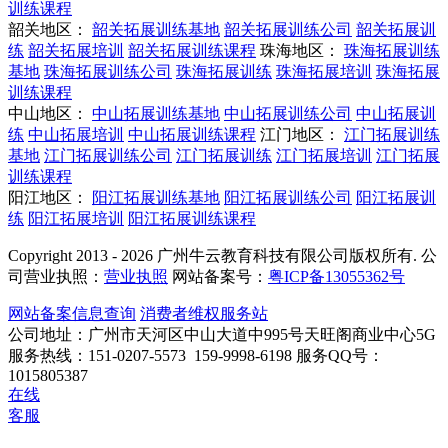
训练课程
韶关地区：
韶关拓展训练基地
韶关拓展训练公司
韶关拓展训
练
韶关拓展培训
韶关拓展训练课程
珠海地区：
珠海拓展训练
基地
珠海拓展训练公司
珠海拓展训练
珠海拓展培训
珠海拓展
训练课程
中山地区：
中山拓展训练基地
中山拓展训练公司
中山拓展训
练
中山拓展培训
中山拓展训练课程
江门地区：
江门拓展训练
基地
江门拓展训练公司
江门拓展训练
江门拓展培训
江门拓展
训练课程
阳江地区：
阳江拓展训练基地
阳江拓展训练公司
阳江拓展训
练
阳江拓展培训
阳江拓展训练课程
Copyright 2013 - 2026 广州牛云教育科技有限公司版权所有. 公
司营业执照：
营业执照
网站备案号：
粤ICP备13055362号
网站备案信息查询
消费者维权服务站
公司地址：广州市天河区中山大道中995号天旺阁商业中心5G
服务热线：151-0207-5573 159-9998-6198
服务QQ号：
1015805387
在线
客服