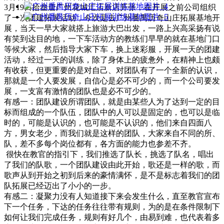
3月19日拾叁唐广州花城汇店新店开张，在开展之前公司组织
了一次团建拓展活动，今次是去广州番禺历奇山庄拓展基地开
展，当天一早大家就搭上旅游大巴出发，一路上兴高采扬有说
有笑到达目的地，一下车活动方的教练们早早的就在基地门口
等候大家，然后指导大家下车，换上迷彩服，开展一天的团建
活动，经过一天的训练，除了身体上的疲惫外，在精神上也颇
有收获，但更重要的是对自己、对团队有了一个全新的认识，
那就是一个人要发展，自信心是必不可少的，而一个公司要发
展，一支富有激情的团队也是必不可少的。
有感一：团队建设所谓团队，就是由某些人为了达到一定的目
标而组成的一个队伍，团队中的人可以是固定的，也可以是临
时的，可能是认识的，也可能是不认识的，他们来自四面八
方，男女老少，而我们就是这样的团队，大家来自不同的所、
队，差不多每个岗位都有，各方面的能力也参差不齐。
很快在教官的指引下，我们推选了队长，挑选了队名，唱出
了我们的队歌，一个团队建设由此开始，歌还是一样的歌，而
歌声从到开始之初到后来的豪情满怀，是不是标志着我们的团
队拓展已经迈出了小小的一步。
有感二：凝聚力没有人知道接下来会发生什么，直至教官宣布
下一个任务，下达的任务往往带有规则，为的是在条件限制下
如何让我们完成任务，规则有好几个，由易到难，也代表着多