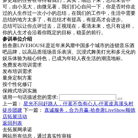
多更难的任务在等待着我们，其实，细想下来，总结未尝不
可，由小见大，由微见著，我们扪心自问一下，你是否对你走
过的人生作过一次小小的总结，在我们的工作中，生活中需要
总结的地方太多了，有总结才有提高，有提高才会进步。
总结可以让你点评过去，正视现在，看清未来，也只有这样，
你的人生才会沿着你既定的目标，稳妥的前行。
参训单位介绍
拾叁唐LIVEHOUSE是近年来风靡中国多个城市的连锁音乐酒
吧品牌，以‌高品质现场音乐表演‌、‌沉浸式舞美灯光‌和‌多元化的
娱乐体验‌为核心特色，已成为年轻人夜生活的潮流地标。
免费发布培训需求
发布培训需求
量身定制方案
按个性化修订
保姆式培训实施
请用一句话描述您的需求:
上一篇：
星光不问赶路人，仟茗不负有心人-仟茗皮具溪头村
徒步团建
下一篇：
真诚服务，合力共赢-拾叁唐LiveShow顺德
店拓展活动
返回列表
去拓展网承诺
网站所有信息，通过真实性审核