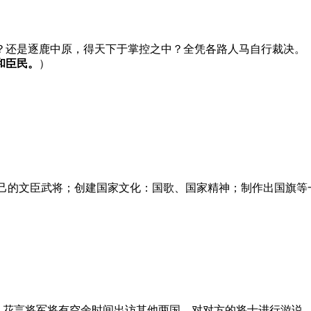
？还是逐鹿中原，得天下于掌控之中？全凭各路人马自行裁决。
和臣民。
）
自己的文臣武将；创建国家文化：国歌、国家精神；制作出国旗等
、花言将军将有空余时间出访其他两国，对对方的将士进行游说