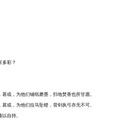
富多彩？
。
。
，甚或，为他们铺纸磨墨，扫地焚香也所甘愿。
，甚或，为他们拉马坠镫，背剑执弓亦无不可。
难以自持。