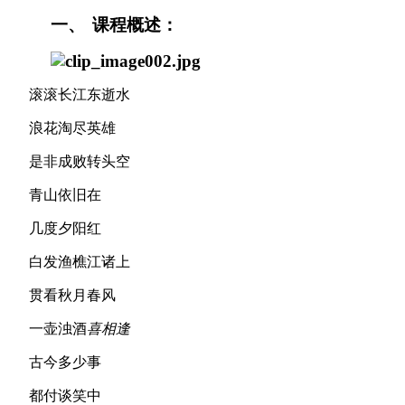
一、
课程概述：
滚滚长江东逝水
浪花淘尽英雄
是非成败转头空
青山依旧在
几度夕阳红
白发渔樵江诸上
贯看秋月春风
一壶浊酒
喜相逢
古今多少事
都付谈笑中