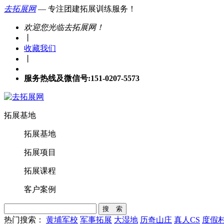
去拓展网
— 专注团建拓展训练服务！
欢迎您光临去拓展网！
丨
收藏我们
丨
服务热线及微信号:151-0207-5573
拓展基地
拓展基地
拓展项目
拓展课程
客户案例
搜 索
热门搜索：
黄埔军校
军事拓展
大湿地
历奇山庄
真人CS
度假